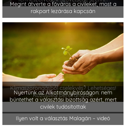
Megint átverte a főváros a civileket, most a
rakpart lezárása kapcsán
Klímaszorongásból cselekvés? Lehetséges!
Nyertünk az Alkotmánybíróságon: nem
Közösségi beharangozó
büntethet a választási bizottság azért, mert
civilek tudósítottak
Ilyen volt a választás Malagán – videó