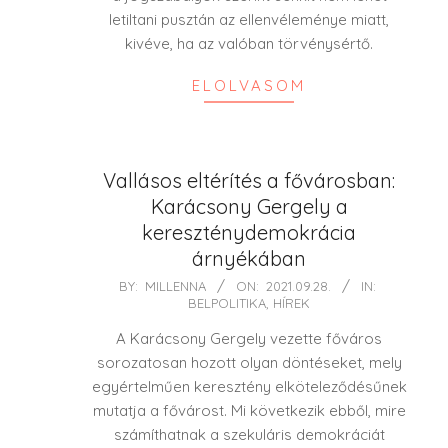
letiltani pusztán az ellenvéleménye miatt,
kivéve, ha az valóban törvénysértő.
ELOLVASOM
Vallásos eltérítés a fővárosban:
Karácsony Gergely a
kereszténydemokrácia
árnyékában
2021-
BY:
MILLENNA
ON:
2021.09.28.
IN:
BELPOLITIKA
,
HÍREK
09-
28
A Karácsony Gergely vezette főváros
sorozatosan hozott olyan döntéseket, mely
egyértelműen keresztény elköteleződésűnek
mutatja a fővárost. Mi következik ebből, mire
számíthatnak a szekuláris demokráciát