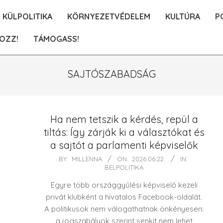
KÜLPOLITIKA
KÖRNYEZETVÉDELEM
KULTÚRA
P
OZZ!
TÁMOGASS!
SAJTÓSZABADSÁG
Ha nem tetszik a kérdés, repül a
tiltás: Így zárják ki a választókat és
a sajtót a parlamenti képviselők
2026-
BY:
MILLENNA
ON:
2026.06.22.
IN:
BELPOLITIKA
06-
22
Egyre több országgyűlési képviselő kezeli
privát klubként a hivatalos Facebook-oldalát.
A politikusok nem válogathatnak önkényesen:
a jogszabályok szerint senkit nem lehet