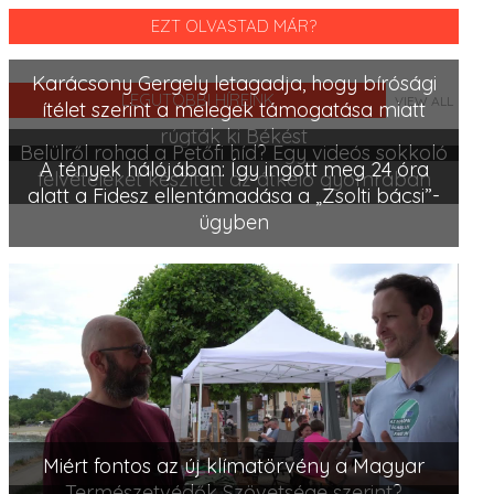
EZT OLVASTAD MÁR?
Karácsony Gergely letagadja, hogy bírósági
LEGUTÓBBI HÍREINK
VIEW ALL
ítélet szerint a melegek támogatása miatt
rúgták ki Békést
Belülről rohad a Petőfi híd? Egy videós sokkoló
A tények hálójában: Így ingott meg 24 óra
felvételeket készített az átkelő gyomrában
alatt a Fidesz ellentámadása a „Zsolti bácsi”-
ügyben
Miért fontos az új klímatörvény a Magyar
Természetvédők Szövetsége szerint?