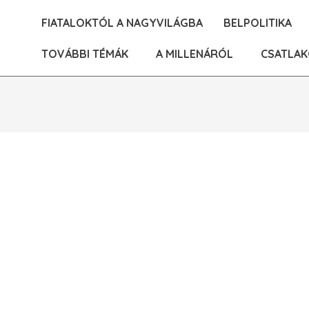
Skip
FIATALOKTÓL A NAGYVILÁGBA
BELPOLITIKA
to
content
TOVÁBBI TÉMÁK
A MILLENÁRÓL
CSATLAK