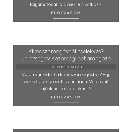
folyamatosan a civilekre hivatkozik.
ELOLVASOM
Klímaszorongásból cselekvés?
Lehetséges! Közösségi beharangozó
BY:
BÉKÉS GÁSPÁR
Vajon van-e kiút a klímaszorongásból? Egy
workshop-sorozat szerint igen. Vajon mit
ajánlanak a fiataloknak?
ELOLVASOM