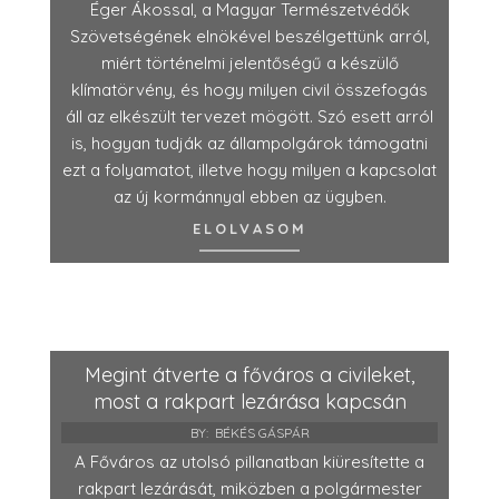
Éger Ákossal, a Magyar Természetvédők
Szövetségének elnökével beszélgettünk arról,
miért történelmi jelentőségű a készülő
klímatörvény, és hogy milyen civil összefogás
áll az elkészült tervezet mögött. Szó esett arról
is, hogyan tudják az állampolgárok támogatni
ezt a folyamatot, illetve hogy milyen a kapcsolat
az új kormánnyal ebben az ügyben.
ELOLVASOM
Megint átverte a főváros a civileket,
most a rakpart lezárása kapcsán
BY:
BÉKÉS GÁSPÁR
A Főváros az utolsó pillanatban kiüresítette a
rakpart lezárását, miközben a polgármester