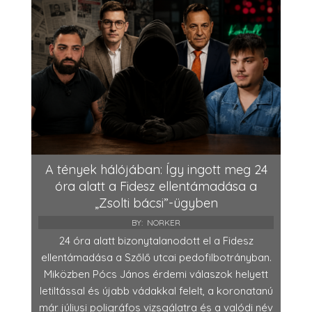
A tények hálójában: Így ingott meg 24
óra alatt a Fidesz ellentámadása a
„Zsolti bácsi”-ügyben
BY:
NORKER
24 óra alatt bizonytalanodott el a Fidesz
ellentámadása a Szőlő utcai pedofilbotrányban.
Miközben Pócs János érdemi válaszok helyett
letiltással és újabb vádakkal felelt, a koronatanú
már júliusi poligráfos vizsgálatra és a valódi név