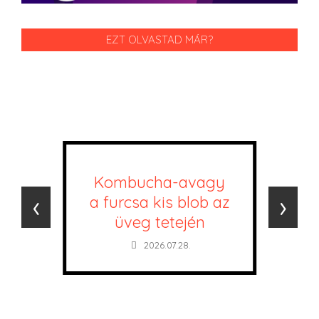
EZT OLVASTAD MÁR?
Kombucha-avagy
‹
›
a furcsa kis blob az
üveg tetején
2026.07.28.