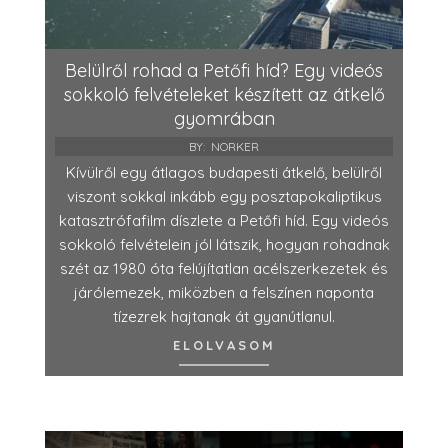
Belülről rohad a Petőfi híd? Egy videós
sokkoló felvételeket készített az átkelő
gyomrában
BY:
NORKER
Kívülről egy átlagos budapesti átkelő, belülről
viszont sokkal inkább egy posztapokaliptikus
katasztrófafilm díszlete a Petőfi híd. Egy videós
sokkoló felvételein jól látszik, hogyan rohadnak
szét az 1980 óta felújítatlan acélszerkezetek és
járólemezek, miközben a felszínen naponta
tízezrek hajtanak át gyanútlanul.
ELOLVASOM