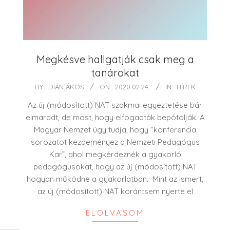
Megkésve hallgatják csak meg a
tanárokat
2020-
BY:
DIÁN ÁKOS
ON:
2020.02.24.
IN:
HÍREK
02-
Az új (módosított) NAT szakmai egyeztetése bár
24
elmaradt, de most, hogy elfogadták bepótolják. A
Magyar Nemzet úgy tudja, hogy “konferencia
sorozatot kezdeményez a Nemzeti Pedagógus
Kar”, ahol megkérdeznék a gyakorló
pedagógusokat, hogy az új (módosított) NAT
hogyan működne a gyakorlatban. Mint az ismert,
az új (módosított) NAT korántsem nyerte el
ELOLVASOM