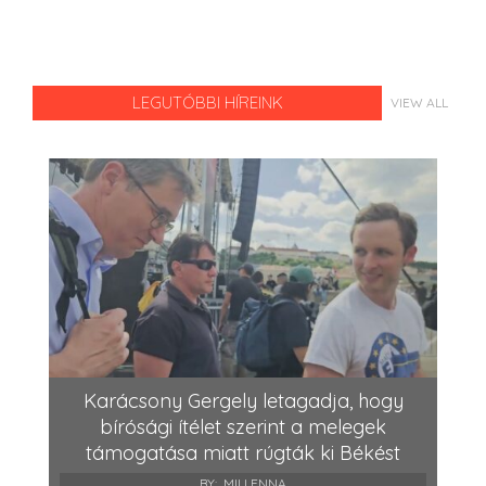
LEGUTÓBBI HÍREINK
VIEW ALL
Karácsony Gergely letagadja, hogy
bírósági ítélet szerint a melegek
támogatása miatt rúgták ki Békést
BY:
MILLENNA