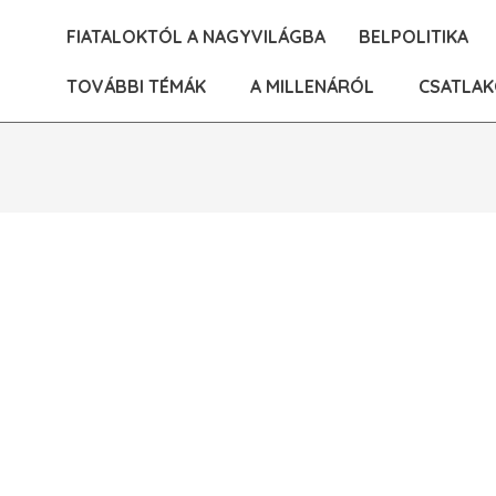
Skip
FIATALOKTÓL A NAGYVILÁGBA
BELPOLITIKA
to
content
TOVÁBBI TÉMÁK
A MILLENÁRÓL
CSATLAK