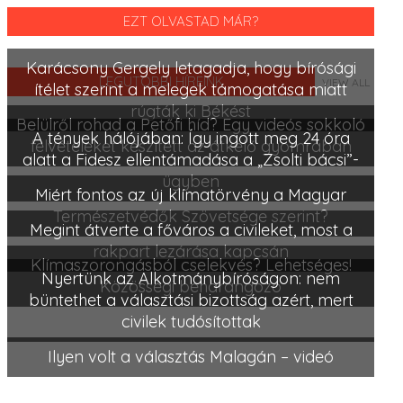
EZT OLVASTAD MÁR?
Karácsony Gergely letagadja, hogy bírósági
LEGUTÓBBI HÍREINK
VIEW ALL
ítélet szerint a melegek támogatása miatt
rúgták ki Békést
Belülről rohad a Petőfi híd? Egy videós sokkoló
A tények hálójában: Így ingott meg 24 óra
felvételeket készített az átkelő gyomrában
alatt a Fidesz ellentámadása a „Zsolti bácsi”-
ügyben
Miért fontos az új klímatörvény a Magyar
Természetvédők Szövetsége szerint?
Megint átverte a főváros a civileket, most a
rakpart lezárása kapcsán
Klímaszorongásból cselekvés? Lehetséges!
Nyertünk az Alkotmánybíróságon: nem
Közösségi beharangozó
büntethet a választási bizottság azért, mert
civilek tudósítottak
Ilyen volt a választás Malagán – videó