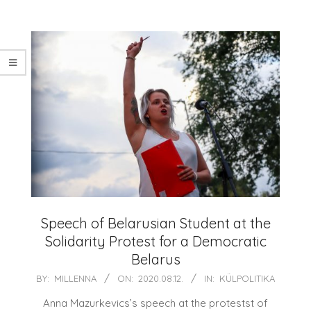
Speech of Belarusian Student at the
Solidarity Protest for a Democratic
Belarus
2020-
BY:
MILLENNA
ON:
2020.08.12.
IN:
KÜLPOLITIKA
08-
Anna Mazurkevics’s speech at the protestst of
12