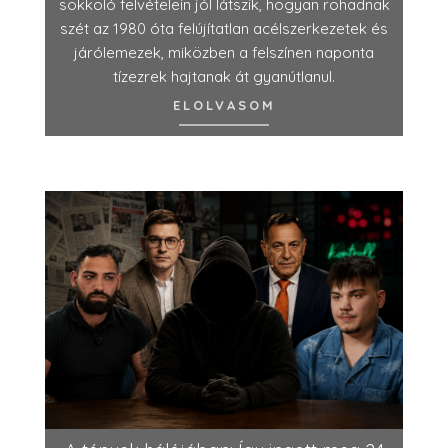
sokkoló felvételein jól látszik, hogyan rohadnak
szét az 1980 óta felújítatlan acélszerkezetek és
járólemezek, miközben a felszínen naponta
tízezrek hajtanak át gyanútlanul.
ELOLVASOM