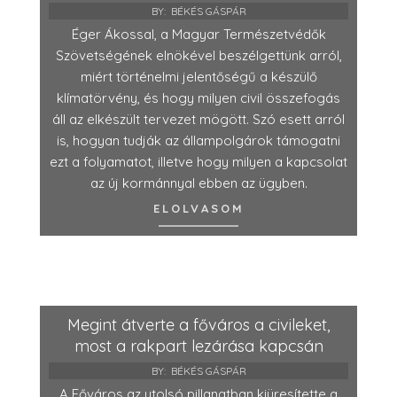
BY:
BÉKÉS GÁSPÁR
Éger Ákossal, a Magyar Természetvédők
Szövetségének elnökével beszélgettünk arról,
miért történelmi jelentőségű a készülő
klímatörvény, és hogy milyen civil összefogás
áll az elkészült tervezet mögött. Szó esett arról
is, hogyan tudják az állampolgárok támogatni
ezt a folyamatot, illetve hogy milyen a kapcsolat
az új kormánnyal ebben az ügyben.
ELOLVASOM
Megint átverte a főváros a civileket,
most a rakpart lezárása kapcsán
BY:
BÉKÉS GÁSPÁR
A Főváros az utolsó pillanatban kiüresítette a