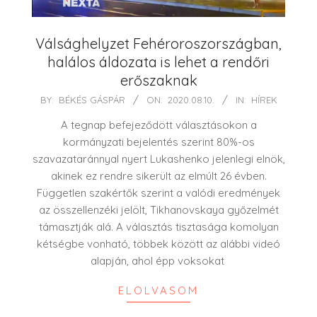
Válsághelyzet Fehéroroszországban,
halálos áldozata is lehet a rendőri
erőszaknak
2020-
BY:
BÉKÉS GÁSPÁR
ON:
2020.08.10.
IN:
HÍREK
08-
A tegnap befejeződött választásokon a
10
kormányzati bejelentés szerint 80%-os
szavazataránnyal nyert Lukashenko jelenlegi elnök,
akinek ez rendre sikerült az elmúlt 26 évben.
Független szakértők szerint a valódi eredmények
az összellenzéki jelölt, Tikhanovskaya győzelmét
támasztják alá. A választás tisztasága komolyan
kétségbe vonható, többek között az alábbi videó
alapján, ahol épp voksokat
ELOLVASOM