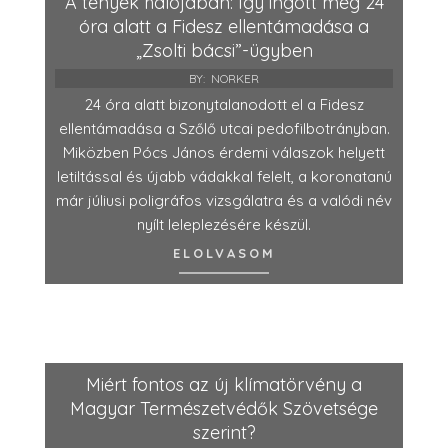
A tények hálójában: Így ingott meg 24
óra alatt a Fidesz ellentámadása a
„Zsolti bácsi”-ügyben
BY:
NORKER
24 óra alatt bizonytalanodott el a Fidesz
ellentámadása a Szőlő utcai pedofilbotrányban.
Miközben Pócs János érdemi válaszok helyett
letiltással és újabb vádakkal felelt, a koronatanú
már júliusi poligráfos vizsgálatra és a valódi név
nyílt leleplezésére készül.
ELOLVASOM
Miért fontos az új klímatörvény a
Magyar Természetvédők Szövetsége
szerint?