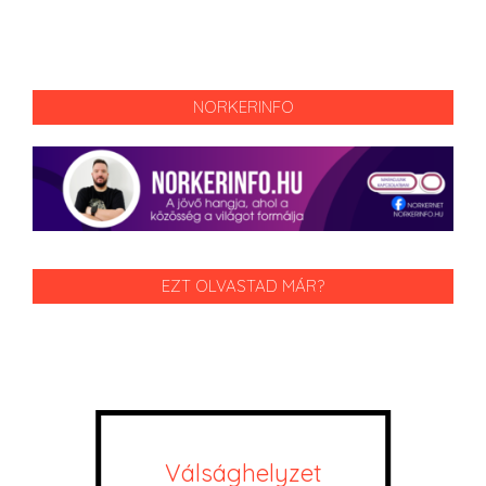
NORKERINFO
EZT OLVASTAD MÁR?
Válsághelyzet