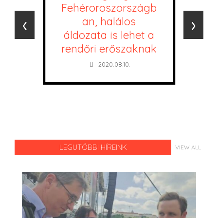
Fehéroroszországb
‹
›
an, halálos
áldozata is lehet a
rendőri erőszaknak
2020.08.10.
LEGUTÓBBI HÍREINK
VIEW ALL