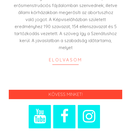
erősmenstruációs fájdalomban szenvednek; illetve
állami kórházakban megerősíti az abortuszhoz
való jogot. A Képviselőházban született
eredményhez 190 szavazat, 154 ellenszavazat és 5
tartózkodás vezetett. A szöveg így a Szenátushoz
kerül. A javaslatban a szabadság időtartama,
melyet
ELOLVASOM
KÖVESS MINKET!