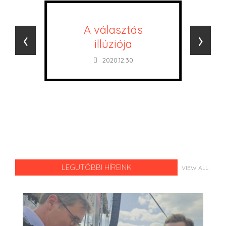
A választás
‹
›
illúziója
2020.12.30.
LEGUTÓBBI HÍREINK
VIEW ALL