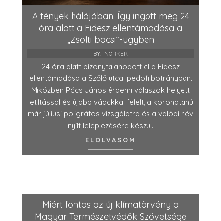
A tények hálójában: Így ingott meg 24
óra alatt a Fidesz ellentámadása a
„Zsolti bácsi”-ügyben
BY:
NORKER
24 óra alatt bizonytalanodott el a Fidesz
ellentámadása a Szőlő utcai pedofilbotrányban.
Miközben Pócs János érdemi válaszok helyett
letiltással és újabb vádakkal felelt, a koronatanú
már júliusi poligráfos vizsgálatra és a valódi név
nyílt leleplezésére készül.
ELOLVASOM
Miért fontos az új klímatörvény a
Magyar Természetvédők Szövetsége