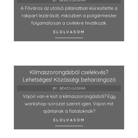
BY:
BÉKÉS GÁSPÁR
A Főváros az utolsó pillanatban kiüresítette a
rakpart lezárását, miközben a polgármester
folyamatosan a civilekre hivatkozik.
ELOLVASOM
Klímaszorongásból cselekvés?
Lehetséges! Közösségi beharangozó
BY:
BÉKÉS GÁSPÁR
Vajon van-e kiút a klímaszorongásból? Egy
workshop-sorozat szerint igen. Vajon mit
ajánlanak a fiataloknak?
ELOLVASOM