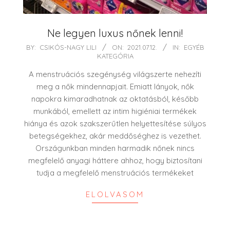
Ne legyen luxus nőnek lenni!
2021-
BY:
CSIKÓS-NAGY LILI
ON:
2021.07.12.
IN:
EGYÉB
KATEGÓRIA
07-
12
A menstruációs szegénység világszerte nehezíti
meg a nők mindennapjait. Emiatt lányok, nők
napokra kimaradhatnak az oktatásból, később
munkából, emellett az intim higiéniai termékek
hiánya és azok szakszerűtlen helyettesítése súlyos
betegségekhez, akár meddőséghez is vezethet.
Országunkban minden harmadik nőnek nincs
megfelelő anyagi háttere ahhoz, hogy biztosítani
tudja a megfelelő menstruációs termékeket
ELOLVASOM