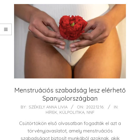
Menstruációs szabadság lesz elérhető
Spanyolországban
2022-
BY:
SZÉKELY ANNA LIVIA
ON:
2022.12.16.
IN:
HÍREK
,
KÜLPOLITIKA
,
NNF
12-
16
Csütörtökön első olvasatban fogadták el azt a
törvényjavaslatot, amely menstruációs
szabadságot biztosít munkából azoknak, akik