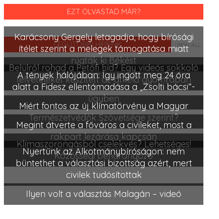
EZT OLVASTAD MÁR?
Karácsony Gergely letagadja, hogy bírósági
LEGUTÓBBI HÍREINK
VIEW ALL
ítélet szerint a melegek támogatása miatt
rúgták ki Békést
Belülről rohad a Petőfi híd? Egy videós sokkoló
A tények hálójában: Így ingott meg 24 óra
felvételeket készített az átkelő gyomrában
alatt a Fidesz ellentámadása a „Zsolti bácsi”-
ügyben
Miért fontos az új klímatörvény a Magyar
Természetvédők Szövetsége szerint?
Megint átverte a főváros a civileket, most a
rakpart lezárása kapcsán
Klímaszorongásból cselekvés? Lehetséges!
Nyertünk az Alkotmánybíróságon: nem
Közösségi beharangozó
büntethet a választási bizottság azért, mert
civilek tudósítottak
Ilyen volt a választás Malagán – videó