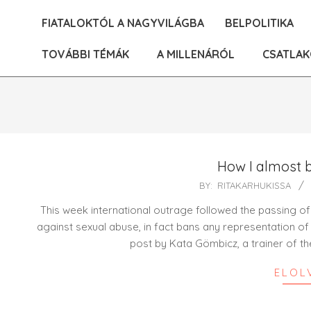
Skip
FIATALOKTÓL A NAGYVILÁGBA
BELPOLITIKA
to
content
TOVÁBBI TÉMÁK
A MILLENÁRÓL
CSATLAK
How I almost 
2021-
BY:
RITAKARHUKISSA
06-
This week international outrage followed the passing of 
18
against sexual abuse, in fact bans any representation o
post by Kata Gömbicz, a trainer of 
ELOL