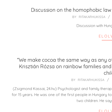
Discussion on the homophobic law 
2021-
BY:
RITAKARHUKISSA
07-
Discussion with Hun
17
ELOL
“We make cocoa the same way as any othe
Krisztián Rózsa on rainbow families and
chi
2021-
BY:
RITAKARHUKISSA
08-
(Zsigmond Kassai, 24.hu) Psychologist and family therapi
25
for 15 years. He was one of the first people in Hungary t
two children. He sa
ELOL