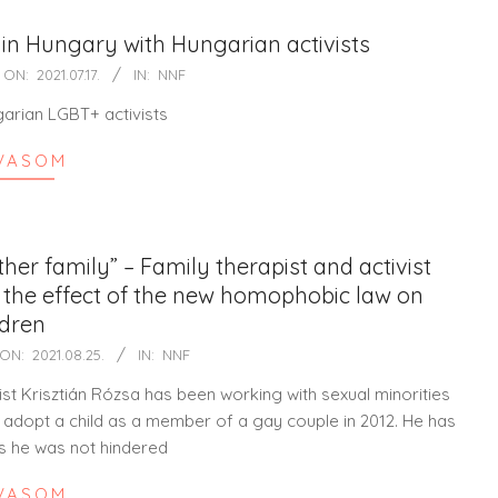
in Hungary with Hungarian activists
ON:
2021.07.17.
IN:
NNF
garian LGBT+ activists
VASOM
r family” – Family therapist and activist
 the effect of the new homophobic law on
ldren
ON:
2021.08.25.
IN:
NNF
st Krisztián Rózsa has been working with sexual minorities
o adopt a child as a member of a gay couple in 2012. He has
ys he was not hindered
VASOM