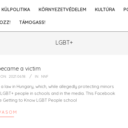
KÜLPOLITIKA
KÖRNYEZETVÉDELEM
KULTÚRA
P
OZZ!
TÁMOGASS!
LGBT+
became a victim
ON:
2021.06.18.
IN:
NNF
a law in Hungary, which, while allegedly protecting minors
f LGBT+ people in schools and in the media. This Facebook
the Getting to Know LGBT People school
VASOM