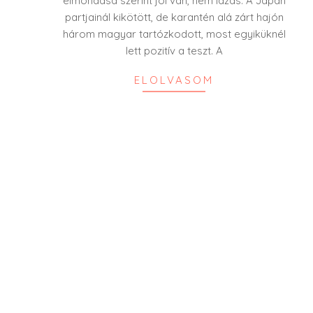
elmondása szerint jól van, nem lázas. A Japán
partjainál kikötött, de karantén alá zárt hajón
három magyar tartózkodott, most egyiküknél
lett pozitív a teszt. A
ELOLVASOM