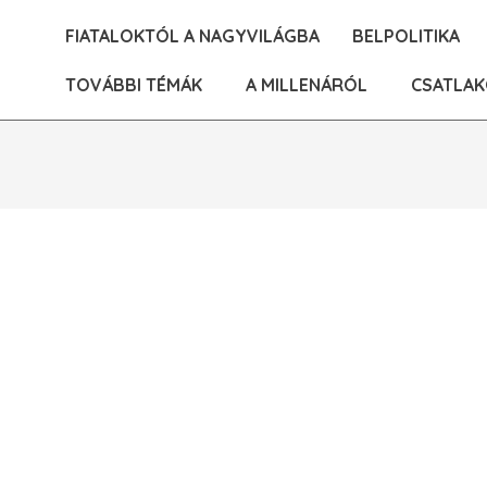
Skip
FIATALOKTÓL A NAGYVILÁGBA
BELPOLITIKA
to
content
TOVÁBBI TÉMÁK
A MILLENÁRÓL
CSATLAK