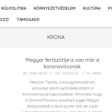
KÜLPOLITIKA
KÖRNYEZETVÉDELEM
KULTÚRA
P
OZZ!
TÁMOGASS!
KRONA
Magyar fertőzöttje is van már a
koronavírusnak
2020-
BY:
DIÁN ÁKOS
ON:
2020.02.24.
IN:
HÍREK
02-
Menczer Tamás, a külügyminisztérium
24
szóvivője adott sajtótájékoztatót a
koronavírussal kapcsolatban. Elmondta, hogy
a Dimond Princess luxushajó egyik Magyar
dolgozójánál a teszt pozitív lett, de saját