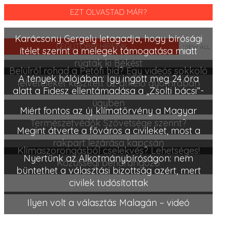
EZT OLVASTAD MÁR?
Karácsony Gergely letagadja, hogy bírósági
LEGUTÓBBI HÍREINK
VIEW ALL
ítélet szerint a melegek támogatása miatt
rúgták ki Békést
Belülről rohad a Petőfi híd? Egy videós sokkoló
A tények hálójában: Így ingott meg 24 óra
felvételeket készített az átkelő gyomrában
alatt a Fidesz ellentámadása a „Zsolti bácsi”-
ügyben
Miért fontos az új klímatörvény a Magyar
Természetvédők Szövetsége szerint?
Megint átverte a főváros a civileket, most a
rakpart lezárása kapcsán
Klímaszorongásból cselekvés? Lehetséges!
Nyertünk az Alkotmánybíróságon: nem
Közösségi beharangozó
büntethet a választási bizottság azért, mert
civilek tudósítottak
Ilyen volt a választás Malagán – videó