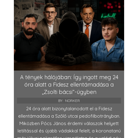
A tények hálójában: Így ingott meg 24
óra alatt a Fidesz ellentámadása a
„Zsolti bácsi”-ügyben
BY:
NORKER
24 óra alatt bizonytalanodott el a Fidesz
ellentámadása a Szőlő utcai pedofilbotrányban.
Miközben Pócs János érdemi válaszok helyett
letiltással és újabb vádakkal felelt, a koronatanú