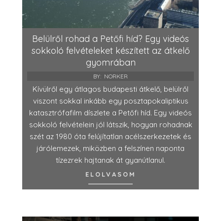
Belülről rohad a Petőfi híd? Egy videós
sokkoló felvételeket készített az átkelő
gyomrában
BY:
NORKER
Kívülről egy átlagos budapesti átkelő, belülről
viszont sokkal inkább egy posztapokaliptikus
katasztrófafilm díszlete a Petőfi híd. Egy videós
sokkoló felvételein jól látszik, hogyan rohadnak
szét az 1980 óta felújítatlan acélszerkezetek és
járólemezek, miközben a felszínen naponta
tízezrek hajtanak át gyanútlanul.
ELOLVASOM