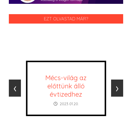
EZT OLVASTAD MÁR?
Mécs-világ az
‹
›
előttünk álló
évtizedhez
2023.01.20.