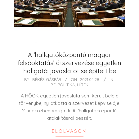
A ‘hallgatóközpontú magyar
felsőoktatás’ átszervezése egyetlen
hallgatói javaslatot se épített be
2021-
BY:
BÉKÉS GÁSPÁR
ON:
2021.04.28.
IN:
BELPOLITIKA
,
HÍREK
04-
28
A HÖOK egyetlen javaslata sem került bele a
törvénybe, nyilatkozta a szervezet képviselője.
Mindeközben Varga Judit ‘hallgatóközpontú’
átalakításról beszélt.
ELOLVASOM