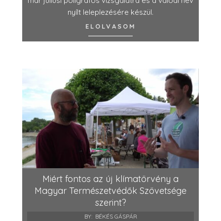
már júliusi poligráfos vizsgálatra és a valódi név
nyílt leleplezésére készül.
ELOLVASOM
Miért fontos az új klímatörvény a
Magyar Természetvédők Szövetsége
szerint?
BY:
BÉKÉS GÁSPÁR