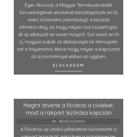
Éger Ákossal, a Magyar Természetvédők
Szövetségének elnökével beszélgettünk arról,
miért történelmi jelentőségű a készülő
klímatörvény, és hogy milyen civil összefogás
áll az elkészült tervezet mögött. Szó esett arról
is, hogyan tudják az állampolgárok támogatni
ezt a folyamatot, illetve hogy milyen a kapcsolat
az új kormánnyal ebben az ügyben.
ELOLVASOM
Megint átverte a főváros a civileket,
most a rakpart lezárása kapcsán
BY:
BÉKÉS GÁSPÁR
A Főváros az utolsó pillanatban kiüresítette a
rakpart lezárását, miközben a polgármester