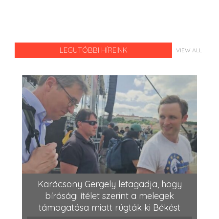
LEGUTÓBBI HÍREINK
VIEW ALL
Karácsony Gergely letagadja, hogy
bírósági ítélet szerint a melegek
támogatása miatt rúgták ki Békést