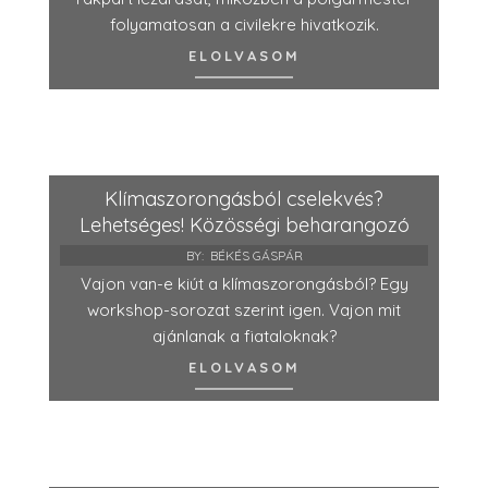
folyamatosan a civilekre hivatkozik.
ELOLVASOM
Klímaszorongásból cselekvés?
Lehetséges! Közösségi beharangozó
BY:
BÉKÉS GÁSPÁR
Vajon van-e kiút a klímaszorongásból? Egy
workshop-sorozat szerint igen. Vajon mit
ajánlanak a fiataloknak?
ELOLVASOM