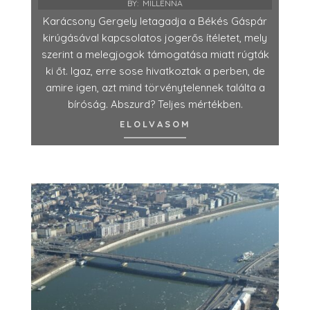
BY:
MILLENNA
Karácsony Gergely letagadja a Békés Gáspár
kirúgásával kapcsolatos jogerős ítéletet, mely
szerint a melegjogok támogatása miatt rúgták
ki őt. Igaz, erre sose hivatkoztak a perben, de
amire igen, azt mind törvénytelennek találta a
bíróság. Abszurd? Teljes mértékben.
ELOLVASOM