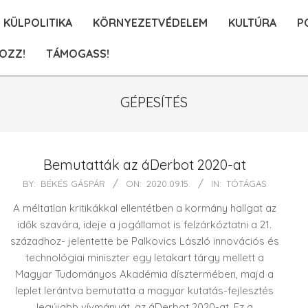
KÜLPOLITIKA
KÖRNYEZETVÉDELEM
KULTÚRA
P
OZZ!
TÁMOGASS!
GÉPESÍTÉS
Bemutatták az áDerbot 2020-at
2020-
BY:
BÉKÉS GÁSPÁR
ON:
2020.09.15.
IN:
TÓTÁGAS
09-
A méltatlan kritikákkal ellentétben a kormány hallgat az
15
idők szavára, ideje a jogállamot is felzárkóztatni a 21.
századhoz- jelentette be Palkovics László innovációs és
technológiai miniszter egy letakart tárgy mellett a
Magyar Tudományos Akadémia dísztermében, majd a
leplet lerántva bemutatta a magyar kutatás-fejlesztés
legújabb vívmányát, az áDerbot 2020-at. Ez a