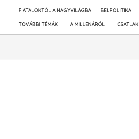
Skip
FIATALOKTÓL A NAGYVILÁGBA
BELPOLITIKA
to
content
TOVÁBBI TÉMÁK
A MILLENÁRÓL
CSATLAK