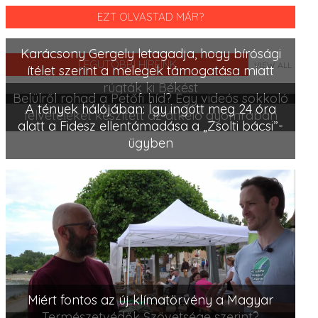
EZT OLVASTAD MÁR?
Karácsony Gergely letagadja, hogy bírósági
LEGUTÓBBI HÍREINK
VIEW ALL
ítélet szerint a melegek támogatása miatt
rúgták ki Békést
Belülről rohad a Petőfi híd? Egy videós sokkoló
A tények hálójában: Így ingott meg 24 óra
felvételeket készített az átkelő gyomrában
alatt a Fidesz ellentámadása a „Zsolti bácsi”-
ügyben
Miért fontos az új klímatörvény a Magyar
Természetvédők Szövetsége szerint?