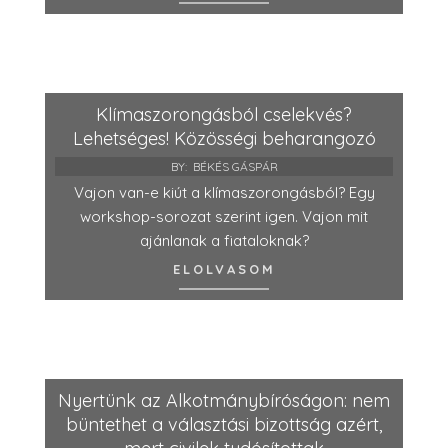
Klímaszorongásból cselekvés?
Lehetséges! Közösségi beharangozó
BY:
BÉKÉS GÁSPÁR
Vajon van-e kiút a klímaszorongásból? Egy
workshop-sorozat szerint igen. Vajon mit
ajánlanak a fiataloknak?
ELOLVASOM
Nyertünk az Alkotmánybíróságon: nem
büntethet a választási bizottság azért,