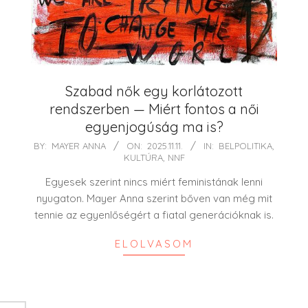
Szabad nők egy korlátozott
rendszerben — Miért fontos a női
egyenjogúság ma is?
2025-
BY:
MAYER ANNA
ON:
2025.11.11.
IN:
BELPOLITIKA
,
KULTÚRA
,
NNF
11-
11
Egyesek szerint nincs miért feministának lenni
nyugaton. Mayer Anna szerint bőven van még mit
tennie az egyenlőségért a fiatal generációknak is.
ELOLVASOM