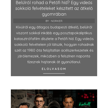
Belülről rohad a Petőfi híd? Egy videós
sokkoló felvételeket készített az átkelő
gyomrában
BY:
NORKER
Kívülről egy átlagos budapesti átkelő, belülről
viszont sokkal inkább egy posztapokaliptikus
katasztrófafilm díszlete a Petőfi híd. Egy videós
sokkoló felvételein jól látszik, hogyan rohadnak
szét az 1980 óta felújítatlan acélszerkezetek és
járólemezek, miközben a felszínen naponta
tízezrek hajtanak át gyanútlanul.
ELOLVASOM