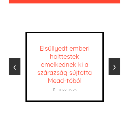
Elsüllyedt emberi
holttestek
‹
›
emelkednek ki a
szárazság sújtotta
Mead-tóból
2022.05.25.