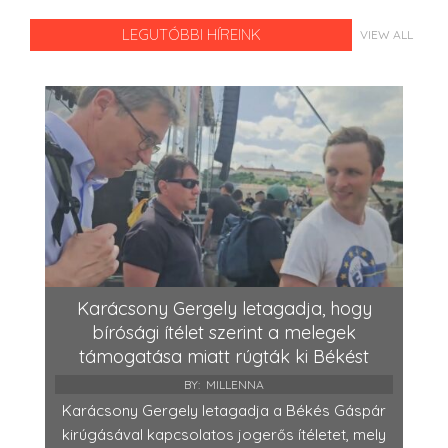
LEGUTÓBBI HÍREINK
VIEW ALL
Karácsony Gergely letagadja, hogy
bírósági ítélet szerint a melegek
támogatása miatt rúgták ki Békést
BY:
MILLENNA
Karácsony Gergely letagadja a Békés Gáspár
kirúgásával kapcsolatos jogerős ítéletet, mely