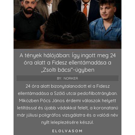
A tények hálójában: Így ingott meg 24
óra alatt a Fidesz ellentámadása a
„Zsolti bácsi”-ügyben
BY:
NORKER
24 óra alatt bizonytalanodott el a Fidesz
ellentámadása a Szőlő utcai pedofilbotrányban.
Miközben Pócs János érdemi válaszok helyett
letiltással és újabb vádakkal felelt, a koronatanú
már júliusi poligráfos vizsgálatra és a valódi név
nyílt leleplezésére készül.
ELOLVASOM