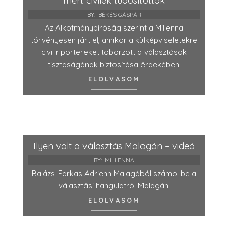
mert civilek tudósítottak
BY:
BÉKÉS GÁSPÁR
Az Alkotmánybíróság szerint a Millenna
törvényesen járt el, amikor a külképviseletekre
civil riportereket toborzott a választások
tisztaságának biztosítása érdekében.
ELOLVASOM
Ilyen volt a választás Malagán – videó
BY:
MILLENNA
Balázs-Farkas Adrienn Malagából számol be a
választási hangulatról Malagán.
ELOLVASOM