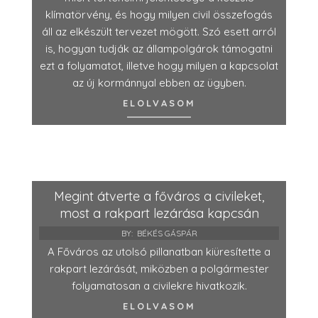
klímatörvény, és hogy milyen civil összefogás
áll az elkészült tervezet mögött. Szó esett arról
is, hogyan tudják az állampolgárok támogatni
ezt a folyamatot, illetve hogy milyen a kapcsolat
az új kormánnyal ebben az ügyben.
ELOLVASOM
Megint átverte a főváros a civileket,
most a rakpart lezárása kapcsán
BY:
BÉKÉS GÁSPÁR
A Főváros az utolsó pillanatban kiüresítette a
rakpart lezárását, miközben a polgármester
folyamatosan a civilekre hivatkozik.
ELOLVASOM