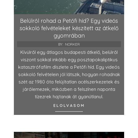
Belülről rohad a Petőfi híd? Egy videós
sokkoló felvételeket készített az átkelő
gyomrában
BY:
NORKER
Kívülről egy átlagos budapesti átkelő, belülről
viszont sokkal inkább egy posztapokaliptikus
katasztrófafilm díszlete a Petőfi híd. Egy videós
sokkoló felvételein jól látszik, hogyan rohadnak
szét az 1980 óta felújítatlan acélszerkezetek és
járólemezek, miközben a felszínen naponta
tízezrek hajtanak át gyanútlanul.
ELOLVASOM