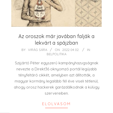
Az oroszok már javában falják a
lekvárt a spájzban
2022-
BY:
VIRÁG SÁRA
ON:
2022.04.02.
IN:
BELPOLITIKA
04-
02
Szijjártó Péter egyszerű kampányhazugságnak
nevezte a Direkt36 oknyomzó portál legújabb
tényfeltáró cikkét, amelyben azt állították, a
magyar kormány legalább fél éve viseli tétlenül,
ahogy orosz hackerek garázdálkodnak a külügy
szervereiben.
ELOLVASOM