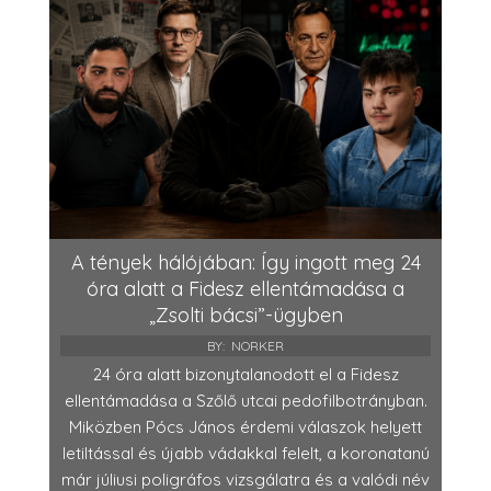
A tények hálójában: Így ingott meg 24
óra alatt a Fidesz ellentámadása a
„Zsolti bácsi”-ügyben
BY:
NORKER
24 óra alatt bizonytalanodott el a Fidesz
ellentámadása a Szőlő utcai pedofilbotrányban.
Miközben Pócs János érdemi válaszok helyett
letiltással és újabb vádakkal felelt, a koronatanú
már júliusi poligráfos vizsgálatra és a valódi név