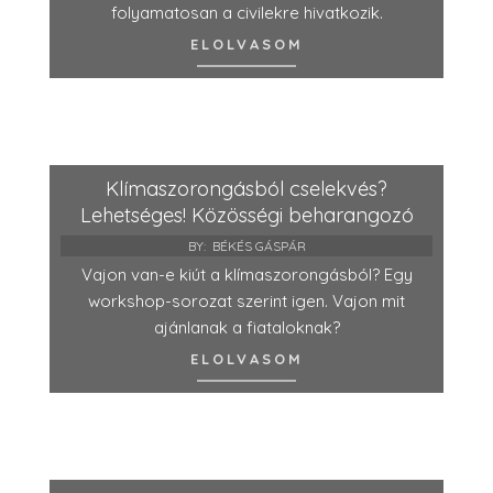
folyamatosan a civilekre hivatkozik.
ELOLVASOM
Klímaszorongásból cselekvés?
Lehetséges! Közösségi beharangozó
BY:
BÉKÉS GÁSPÁR
Vajon van-e kiút a klímaszorongásból? Egy
workshop-sorozat szerint igen. Vajon mit
ajánlanak a fiataloknak?
ELOLVASOM