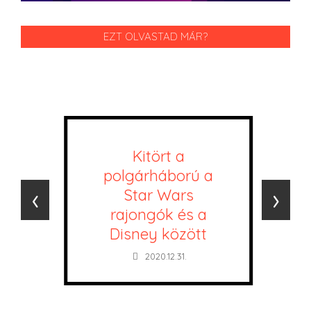
EZT OLVASTAD MÁR?
Kitört a
polgárháború a
‹
›
Star Wars
rajongók és a
Disney között
2020.12.31.