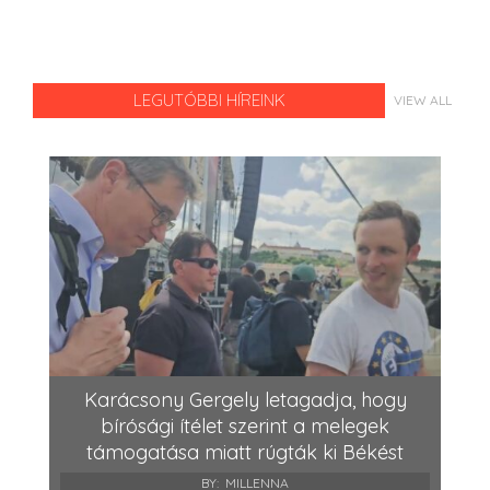
LEGUTÓBBI HÍREINK
VIEW ALL
Karácsony Gergely letagadja, hogy
bírósági ítélet szerint a melegek
támogatása miatt rúgták ki Békést
BY:
MILLENNA