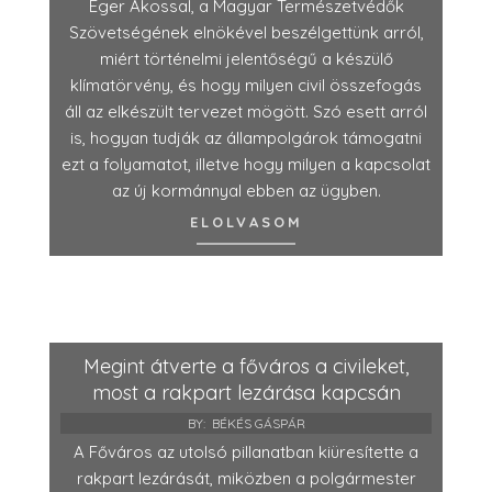
Éger Ákossal, a Magyar Természetvédők
Szövetségének elnökével beszélgettünk arról,
miért történelmi jelentőségű a készülő
klímatörvény, és hogy milyen civil összefogás
áll az elkészült tervezet mögött. Szó esett arról
is, hogyan tudják az állampolgárok támogatni
ezt a folyamatot, illetve hogy milyen a kapcsolat
az új kormánnyal ebben az ügyben.
ELOLVASOM
Megint átverte a főváros a civileket,
most a rakpart lezárása kapcsán
BY:
BÉKÉS GÁSPÁR
A Főváros az utolsó pillanatban kiüresítette a
rakpart lezárását, miközben a polgármester