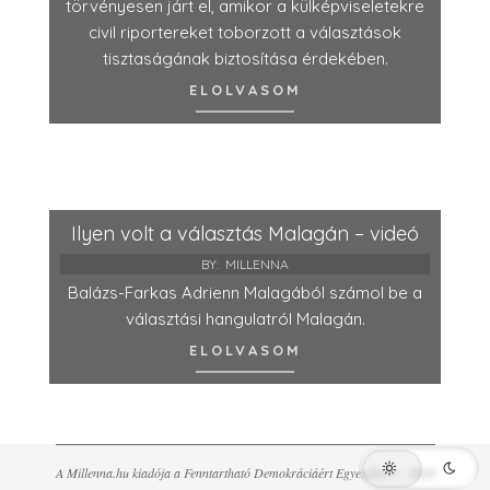
törvényesen járt el, amikor a külképviseletekre
civil riportereket toborzott a választások
tisztaságának biztosítása érdekében.
ELOLVASOM
Ilyen volt a választás Malagán – videó
BY:
MILLENNA
Balázs-Farkas Adrienn Malagából számol be a
választási hangulatról Malagán.
ELOLVASOM
A Millenna.hu kiadója a Fenntartható Demokráciáért Egyesület © - 2026