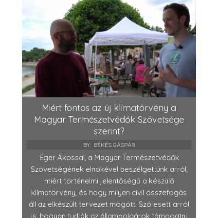
Miért fontos az új klímatörvény a
Magyar Természetvédők Szövetsége
szerint?
BY:
BÉKÉS GÁSPÁR
Éger Ákossal, a Magyar Természetvédők
Szövetségének elnökével beszélgettünk arról,
miért történelmi jelentőségű a készülő
klímatörvény, és hogy milyen civil összefogás
áll az elkészült tervezet mögött. Szó esett arról
is, hogyan tudják az állampolgárok támogatni