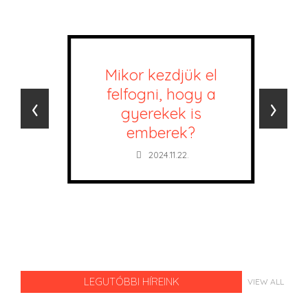
Mikor kezdjük el
felfogni, hogy a
‹
›
gyerekek is
emberek?
2024.11.22.
LEGUTÓBBI HÍREINK
VIEW ALL