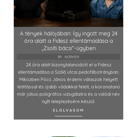
A tények hálójában: Így ingott meg 24
óra alatt a Fidesz ellentámadása a
„Zsolti bácsi”-ügyben
BY:
NORKER
24 óra alatt bizonytalanodott el a Fidesz
ellentámadása a Szőlő utcai pedofilbotrányban.
Miközben Pócs János érdemi válaszok helyett
letiltással és újabb vádakkal felelt, a koronatanú
már júliusi poligráfos vizsgálatra és a valódi név
nyílt leleplezésére készül.
ELOLVASOM