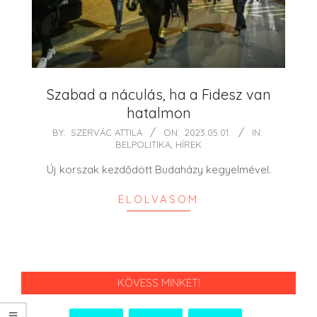
Szabad a náculás, ha a Fidesz van
hatalmon
2023-
BY:
SZERVÁC ATTILA
ON:
2023.05.01.
IN:
BELPOLITIKA
,
HÍREK
05-
01
Új korszak kezdődött Budaházy kegyelmével.
ELOLVASOM
KÖVESS MINKET!