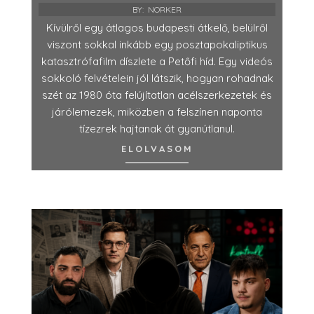
BY:
NORKER
Kívülről egy átlagos budapesti átkelő, belülről
viszont sokkal inkább egy posztapokaliptikus
katasztrófafilm díszlete a Petőfi híd. Egy videós
sokkoló felvételein jól látszik, hogyan rohadnak
szét az 1980 óta felújítatlan acélszerkezetek és
járólemezek, miközben a felszínen naponta
tízezrek hajtanak át gyanútlanul.
ELOLVASOM