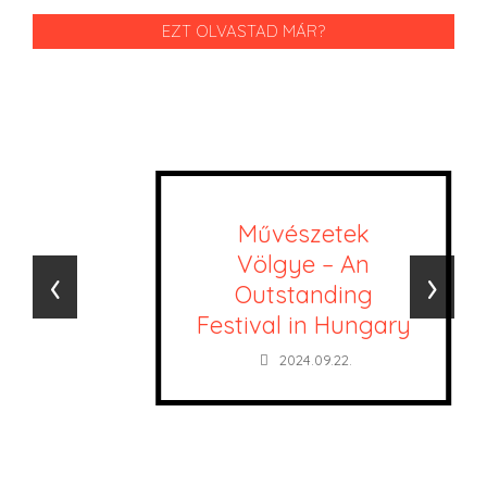
EZT OLVASTAD MÁR?
Művészetek
Völgye – An
‹
›
Outstanding
Festival in Hungary
2024.09.22.