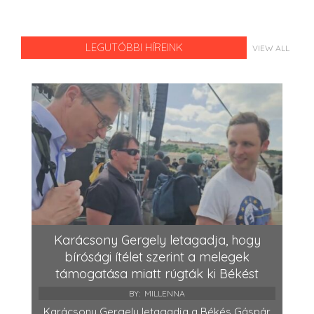
LEGUTÓBBI HÍREINK
VIEW ALL
Karácsony Gergely letagadja, hogy
bírósági ítélet szerint a melegek
támogatása miatt rúgták ki Békést
BY:
MILLENNA
Karácsony Gergely letagadja a Békés Gáspár