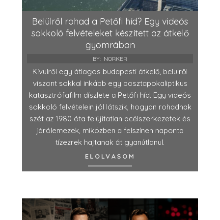
Belülről rohad a Petőfi híd? Egy videós
sokkoló felvételeket készített az átkelő
gyomrában
BY:
NORKER
Kívülről egy átlagos budapesti átkelő, belülről
viszont sokkal inkább egy posztapokaliptikus
katasztrófafilm díszlete a Petőfi híd. Egy videós
sokkoló felvételein jól látszik, hogyan rohadnak
szét az 1980 óta felújítatlan acélszerkezetek és
járólemezek, miközben a felszínen naponta
tízezrek hajtanak át gyanútlanul.
ELOLVASOM