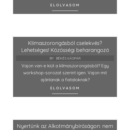
ELOLVASOM
Klímaszorongásból cselekvés?
Lehetséges! Közösségi beharangozó
BY:
BÉKÉS GÁSPÁR
Vajon van-e kiút a klímaszorongásból? Egy
workshop-sorozat szerint igen. Vajon mit
ajánlanak a fiataloknak?
ELOLVASOM
Nyertünk az Alkotmánybíróságon: nem