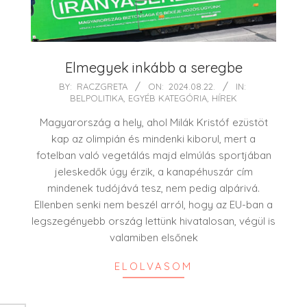
Elmegyek inkább a seregbe
2024-
BY:
RACZGRETA
ON:
2024.08.22.
IN:
BELPOLITIKA
,
EGYÉB KATEGÓRIA
,
HÍREK
08-
22
Magyarország a hely, ahol Milák Kristóf ezüstöt
kap az olimpián és mindenki kiborul, mert a
fotelban való vegetálás majd elmúlás sportjában
jeleskedők úgy érzik, a kanapéhuszár cím
mindenek tudójává tesz, nem pedig alpárivá.
Ellenben senki nem beszél arról, hogy az EU-ban a
legszegényebb ország lettünk hivatalosan, végül is
valamiben elsőnek
ELOLVASOM