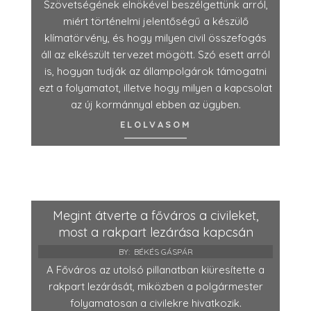
Szövetségének elnökével beszélgettünk arról,
miért történelmi jelentőségű a készülő
klímatörvény, és hogy milyen civil összefogás
áll az elkészült tervezet mögött. Szó esett arról
is, hogyan tudják az állampolgárok támogatni
ezt a folyamatot, illetve hogy milyen a kapcsolat
az új kormánnyal ebben az ügyben.
ELOLVASOM
Megint átverte a főváros a civileket,
most a rakpart lezárása kapcsán
BY:
BÉKÉS GÁSPÁR
A Főváros az utolsó pillanatban kiüresítette a
rakpart lezárását, miközben a polgármester
folyamatosan a civilekre hivatkozik.