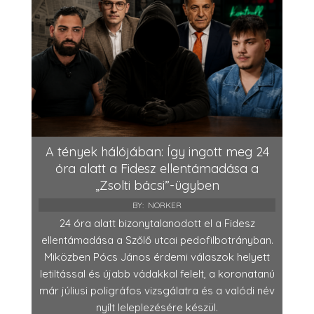
A tények hálójában: Így ingott meg 24
óra alatt a Fidesz ellentámadása a
„Zsolti bácsi”-ügyben
BY:
NORKER
24 óra alatt bizonytalanodott el a Fidesz
ellentámadása a Szőlő utcai pedofilbotrányban.
Miközben Pócs János érdemi válaszok helyett
letiltással és újabb vádakkal felelt, a koronatanú
már júliusi poligráfos vizsgálatra és a valódi név
nyílt leleplezésére készül.