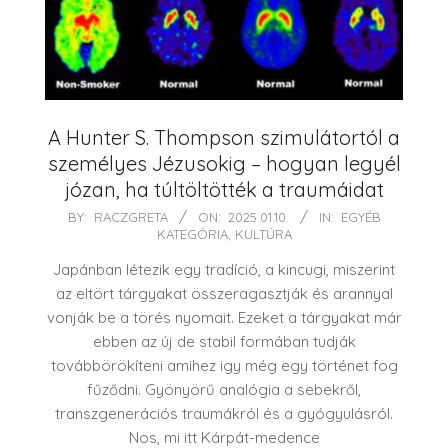
A Hunter S. Thompson szimulátortól a
személyes Jézusokig – hogyan legyél
józan, ha túltöltötték a traumáidat
2025-
BY:
RACZGRETA
ON:
2025.01.10.
IN:
EGYÉB
KATEGÓRIA
,
KULTÚRA
01-
10
Japánban létezik egy tradíció, a kincugi, miszerint
az eltört tárgyakat összeragasztják és arannyal
vonják be a törés nyomait. Ezeket a tárgyakat már
ebben az új de stabil formában tudják
továbbörökíteni amihez igy még egy történet fog
fűződni. Gyönyörű analógia a sebekről,
transzgenerációs traumákról és a gyógyulásról.
Nos, mi itt Kárpát-medence