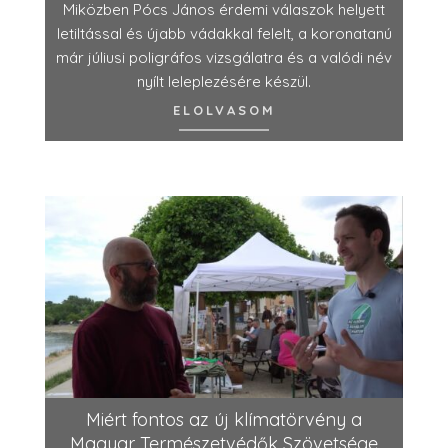
Miközben Pócs János érdemi válaszok helyett
letiltással és újabb vádakkal felelt, a koronatanú
már júliusi poligráfos vizsgálatra és a valódi név
nyílt leleplezésére készül.
ELOLVASOM
Miért fontos az új klímatörvény a
Magyar Természetvédők Szövetsége