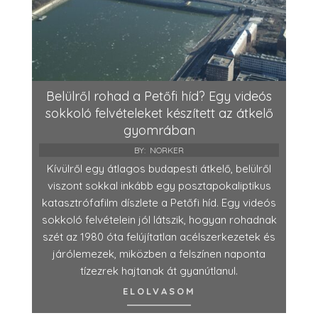
Belülről rohad a Petőfi híd? Egy videós
sokkoló felvételeket készített az átkelő
gyomrában
BY:
NORKER
Kívülről egy átlagos budapesti átkelő, belülről
viszont sokkal inkább egy posztapokaliptikus
katasztrófafilm díszlete a Petőfi híd. Egy videós
sokkoló felvételein jól látszik, hogyan rohadnak
szét az 1980 óta felújítatlan acélszerkezetek és
járólemezek, miközben a felszínen naponta
tízezrek hajtanak át gyanútlanul.
ELOLVASOM