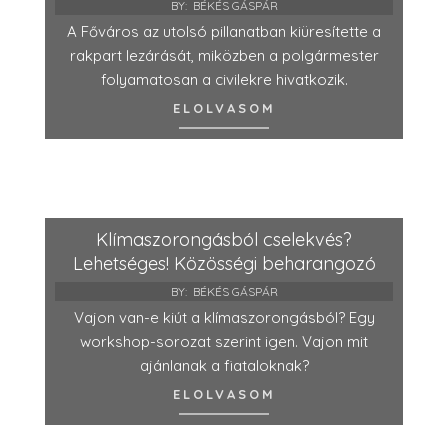
BY:
BÉKÉS GÁSPÁR
A Főváros az utolsó pillanatban kiüresítette a
rakpart lezárását, miközben a polgármester
folyamatosan a civilekre hivatkozik.
ELOLVASOM
Klímaszorongásból cselekvés?
Lehetséges! Közösségi beharangozó
BY:
BÉKÉS GÁSPÁR
Vajon van-e kiút a klímaszorongásból? Egy
workshop-sorozat szerint igen. Vajon mit
ajánlanak a fiataloknak?
ELOLVASOM