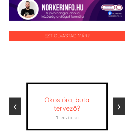
EZT OLVASTAD MÁR?
Okos óra, buta
‹
›
tervező?
2021.01.20.