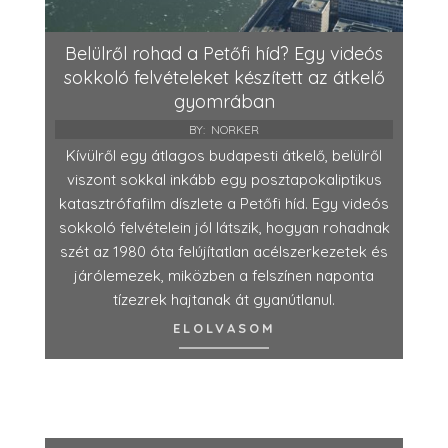
Belülről rohad a Petőfi híd? Egy videós
sokkoló felvételeket készített az átkelő
gyomrában
BY:
NORKER
Kívülről egy átlagos budapesti átkelő, belülről
viszont sokkal inkább egy posztapokaliptikus
katasztrófafilm díszlete a Petőfi híd. Egy videós
sokkoló felvételein jól látszik, hogyan rohadnak
szét az 1980 óta felújítatlan acélszerkezetek és
járólemezek, miközben a felszínen naponta
tízezrek hajtanak át gyanútlanul.
ELOLVASOM