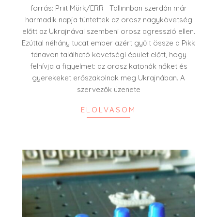
04-
forrás: Priit Mürk/ERR Tallinnban szerdán már
14
harmadik napja tüntettek az orosz nagykövetség
előtt az Ukrajnával szembeni orosz agresszió ellen.
Ezúttal néhány tucat ember azért gyűlt össze a Pikk
tänavon található követségi épület előtt, hogy
felhívja a figyelmet: az orosz katonák nőket és
gyerekeket erőszakolnak meg Ukrajnában. A
szervezők üzenete
ELOLVASOM