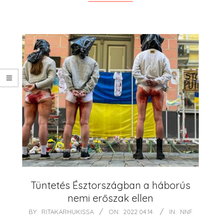
Tüntetés Észtországban a háborús
nemi erőszak ellen
2022-
BY:
RITAKARHUKISSA
ON:
2022.04.14.
IN:
NNF