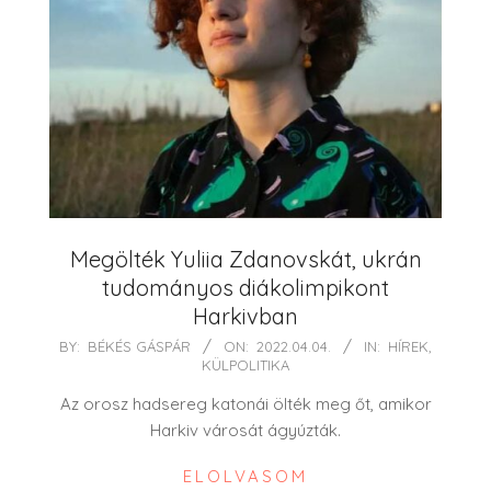
Megölték Yuliia Zdanovskát, ukrán
tudományos diákolimpikont
Harkivban
2022-
BY:
BÉKÉS GÁSPÁR
ON:
2022.04.04.
IN:
HÍREK
,
KÜLPOLITIKA
04-
04
Az orosz hadsereg katonái ölték meg őt, amikor
Harkiv városát ágyúzták.
ELOLVASOM