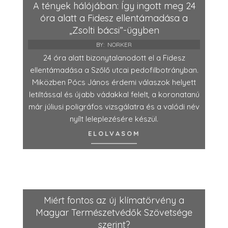
A tények hálójában: Így ingott meg 24
óra alatt a Fidesz ellentámadása a
„Zsolti bácsi”-ügyben
BY:
NORKER
24 óra alatt bizonytalanodott el a Fidesz
ellentámadása a Szőlő utcai pedofilbotrányban.
Miközben Pócs János érdemi válaszok helyett
letiltással és újabb vádakkal felelt, a koronatanú
már júliusi poligráfos vizsgálatra és a valódi név
nyílt leleplezésére készül.
ELOLVASOM
Miért fontos az új klímatörvény a
Magyar Természetvédők Szövetsége
szerint?