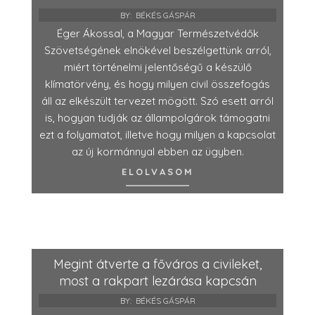
BY:
BÉKÉS GÁSPÁR
Éger Ákossal, a Magyar Természetvédők
Szövetségének elnökével beszélgettünk arról,
miért történelmi jelentőségű a készülő
klímatörvény, és hogy milyen civil összefogás
áll az elkészült tervezet mögött. Szó esett arról
is, hogyan tudják az állampolgárok támogatni
ezt a folyamatot, illetve hogy milyen a kapcsolat
az új kormánnyal ebben az ügyben.
ELOLVASOM
Megint átverte a főváros a civileket,
most a rakpart lezárása kapcsán
BY:
BÉKÉS GÁSPÁR