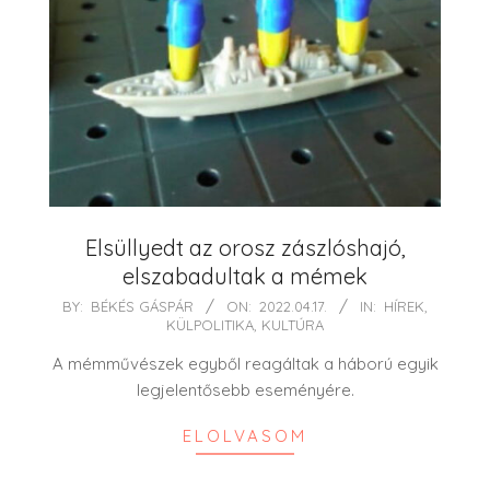
Elsüllyedt az orosz zászlóshajó,
elszabadultak a mémek
2022-
BY:
BÉKÉS GÁSPÁR
ON:
2022.04.17.
IN:
HÍREK
,
KÜLPOLITIKA
,
KULTÚRA
04-
17
A mémművészek egyből reagáltak a háború egyik
legjelentősebb eseményére.
ELOLVASOM