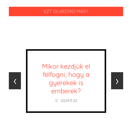
EZT OLVASTAD MÁR?
Mikor kezdjük el
felfogni, hogy a
‹
›
gyerekek is
emberek?
2024.11.22.