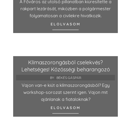
A Főváros az utolsó pillanatban kiüresítette a
rakpart lezárását, miközben a polgármester
folyamatosan a civilekre hivatkozik.
ELOLVASOM
Klímaszorongásból cselekvés?
Lehetséges! Közösségi beharangozó
BY:
BÉKÉS GÁSPÁR
Vajon van-e kiút a klímaszorongásból? Egy
workshop-sorozat szerint igen. Vajon mit
ajánlanak a fiataloknak?
ELOLVASOM