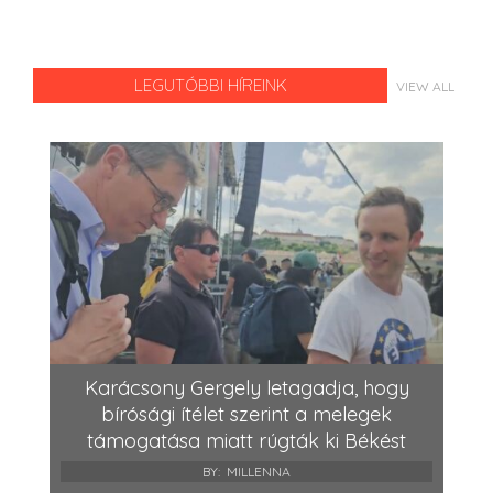
LEGUTÓBBI HÍREINK
VIEW ALL
Karácsony Gergely letagadja, hogy
bírósági ítélet szerint a melegek
támogatása miatt rúgták ki Békést
BY:
MILLENNA