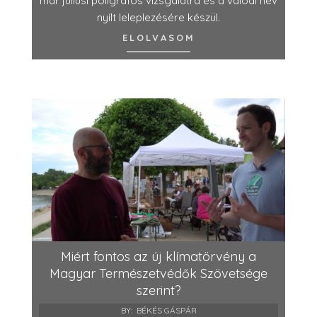
már júliusi poligráfos vizsgálatra és a valódi név
nyílt leleplezésére készül.
ELOLVASOM
Miért fontos az új klímatörvény a
Magyar Természetvédők Szövetsége
szerint?
BY:
BÉKÉS GÁSPÁR