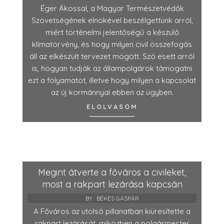
Éger Ákossal, a Magyar Természetvédők
Szövetségének elnökével beszélgettünk arról,
miért történelmi jelentőségű a készülő
klímatörvény, és hogy milyen civil összefogás
áll az elkészült tervezet mögött. Szó esett arról
is, hogyan tudják az állampolgárok támogatni
ezt a folyamatot, illetve hogy milyen a kapcsolat
az új kormánnyal ebben az ügyben.
ELOLVASOM
Megint átverte a főváros a civileket,
most a rakpart lezárása kapcsán
BY:
BÉKÉS GÁSPÁR
A Főváros az utolsó pillanatban kiüresítette a
rakpart lezárását, miközben a polgármester