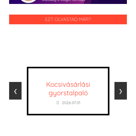
EZT OLVASTAD MÁR?
Kocsivásárlási
‹
›
gyorstalpaló
2026.07.01.