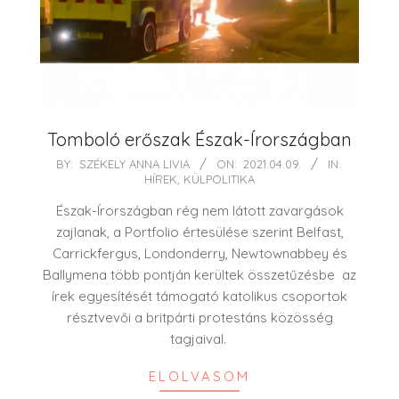
Tomboló erőszak Észak-Írországban
2021-
BY:
SZÉKELY ANNA LIVIA
ON:
2021.04.09.
IN:
HÍREK
,
KÜLPOLITIKA
04-
09
Észak-Írországban rég nem látott zavargások
zajlanak, a Portfolio értesülése szerint Belfast,
Carrickfergus, Londonderry, Newtownabbey és
Ballymena több pontján kerültek összetűzésbe az
írek egyesítését támogató katolikus csoportok
résztvevői a britpárti protestáns közösség
tagjaival.
ELOLVASOM