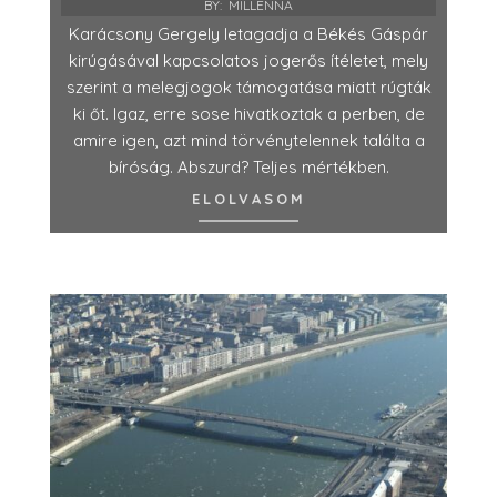
BY:
MILLENNA
Karácsony Gergely letagadja a Békés Gáspár
kirúgásával kapcsolatos jogerős ítéletet, mely
szerint a melegjogok támogatása miatt rúgták
ki őt. Igaz, erre sose hivatkoztak a perben, de
amire igen, azt mind törvénytelennek találta a
bíróság. Abszurd? Teljes mértékben.
ELOLVASOM