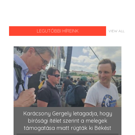
LEGUTÓBBI HÍREINK
VIEW ALL
Karácsony Gergely letagadja, hogy
bírósági ítélet szerint a melegek
támogatása miatt rúgták ki Békést