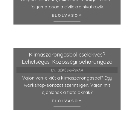
folyamatosan a civilekre hivatkozik.
ELOLVASOM
Klímaszorongásból cselekvés?
Lehetséges! Közösségi beharangozó
BY:
BÉKÉS GÁSPÁR
Vajon van-e kiút a klímaszorongásból? Egy
workshop-sorozat szerint igen. Vajon mit
ajánlanak a fiataloknak?
ELOLVASOM