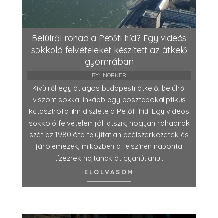
Belülről rohad a Petőfi híd? Egy videós
sokkoló felvételeket készített az átkelő
gyomrában
BY:
NORKER
Kívülről egy átlagos budapesti átkelő, belülről
viszont sokkal inkább egy posztapokaliptikus
katasztrófafilm díszlete a Petőfi híd. Egy videós
sokkoló felvételein jól látszik, hogyan rohadnak
szét az 1980 óta felújítatlan acélszerkezetek és
járólemezek, miközben a felszínen naponta
tízezrek hajtanak át gyanútlanul.
ELOLVASOM