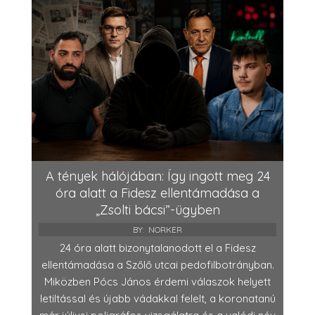
A tények hálójában: Így ingott meg 24
óra alatt a Fidesz ellentámadása a
„Zsolti bácsi”-ügyben
BY:
NORKER
24 óra alatt bizonytalanodott el a Fidesz
ellentámadása a Szőlő utcai pedofilbotrányban.
Miközben Pócs János érdemi válaszok helyett
letiltással és újabb vádakkal felelt, a koronatanú