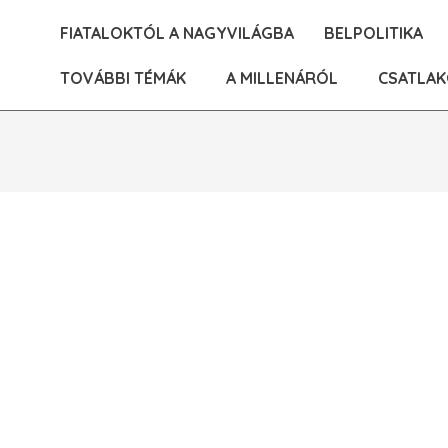
Skip
FIATALOKTÓL A NAGYVILÁGBA
BELPOLITIKA
to
content
TOVÁBBI TÉMÁK
A MILLENÁRÓL
CSATLAK