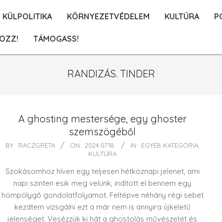
KÜLPOLITIKA
KÖRNYEZETVÉDELEM
KULTÚRA
P
OZZ!
TÁMOGASS!
RANDIZÁS. TINDER
A ghosting mestersége, egy ghoster
szemszögéből
2024-
BY:
RACZGRETA
ON:
2024.07.18.
IN:
EGYÉB KATEGÓRIA
,
KULTÚRA
07-
18
Szokásomhoz híven egy teljesen hétköznapi jelenet, ami
napi szinten esik meg velünk, indított el bennem egy
hömpölygő gondolatfolyamot. Feltépve néhány régi sebet
kezdtem vizsgálni ezt a már nem is annyira újkeletű
jelenséget. Vesézzük ki hát a ghostolás művészetét és