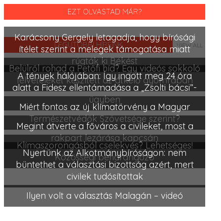
EZT OLVASTAD MÁR?
Karácsony Gergely letagadja, hogy bírósági
LEGUTÓBBI HÍREINK
VIEW ALL
ítélet szerint a melegek támogatása miatt
rúgták ki Békést
Belülről rohad a Petőfi híd? Egy videós sokkoló
A tények hálójában: Így ingott meg 24 óra
felvételeket készített az átkelő gyomrában
alatt a Fidesz ellentámadása a „Zsolti bácsi”-
ügyben
Miért fontos az új klímatörvény a Magyar
Természetvédők Szövetsége szerint?
Megint átverte a főváros a civileket, most a
rakpart lezárása kapcsán
Klímaszorongásból cselekvés? Lehetséges!
Nyertünk az Alkotmánybíróságon: nem
Közösségi beharangozó
büntethet a választási bizottság azért, mert
civilek tudósítottak
Ilyen volt a választás Malagán – videó