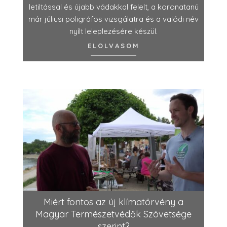
letiltással és újabb vádakkal felelt, a koronatanú
már júliusi poligráfos vizsgálatra és a valódi név
nyílt leleplezésére készül.
ELOLVASOM
Miért fontos az új klímatörvény a
Magyar Természetvédők Szövetsége
szerint?