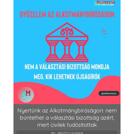
Nyertünk az Alkotmánybíróságon: nem
büntethet a választási bizottság azért,
mert civilek tudósítottak
BY:
BÉKÉS GÁSPÁR