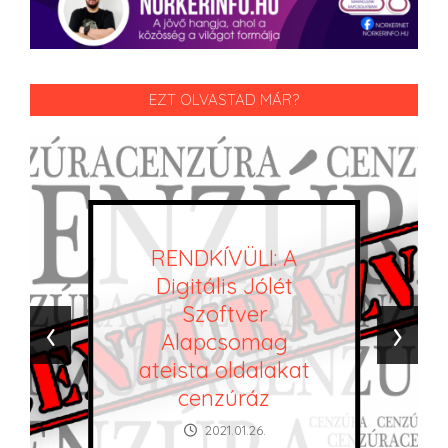
EZT OLVASTAD MÁR?
RENDKÍVÜLI: A
Digitális Jólét
Szoftver
‹
›
Alapcsomag
ateista oldalakat
cenzúráz
2021.01.26.