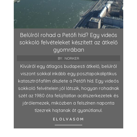
Belülről rohad a Petőfi híd? Egy videós
sokkoló felvételeket készített az átkelő
gyomrában
BY:
NORKER
Kívülről egy átlagos budapesti átkelő, belülről
viszont sokkal inkább egy posztapokaliptikus
katasztrófafilm díszlete a Petőfi híd. Egy videós
sokkoló felvételein jól látszik, hogyan rohadnak
szét az 1980 óta felújítatlan acélszerkezetek és
járólemezek, miközben a felszínen naponta
tízezrek hajtanak át gyanútlanul.
ELOLVASOM