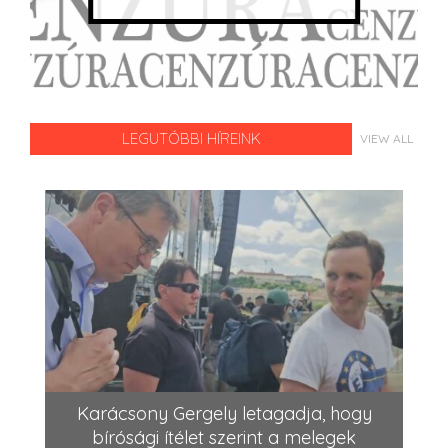
LEGUTÓBBI HÍREINK
VIEW ALL
Karácsony Gergely letagadja, hogy
bírósági ítélet szerint a melegek