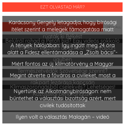
EZT OLVASTAD MÁR?
Karácsony Gergely letagadja, hogy bírósági
LEGUTÓBBI HÍREINK
VIEW ALL
ítélet szerint a melegek támogatása miatt
rúgták ki Békést
Belülről rohad a Petőfi híd? Egy videós sokkoló
A tények hálójában: Így ingott meg 24 óra
felvételeket készített az átkelő gyomrában
alatt a Fidesz ellentámadása a „Zsolti bácsi”-
ügyben
Miért fontos az új klímatörvény a Magyar
Természetvédők Szövetsége szerint?
Megint átverte a főváros a civileket, most a
rakpart lezárása kapcsán
Klímaszorongásból cselekvés? Lehetséges!
Nyertünk az Alkotmánybíróságon: nem
Közösségi beharangozó
büntethet a választási bizottság azért, mert
civilek tudósítottak
Ilyen volt a választás Malagán – videó