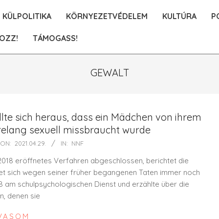
KÜLPOLITIKA
KÖRNYEZETVÉDELEM
KULTÚRA
P
OZZ!
TÁMOGASS!
GEWALT
lte sich heraus, dass ein Mädchen von ihrem
relang sexuell missbraucht wurde
ON:
2021.04.29.
IN:
NNF
 2018 eröffnetes Verfahren abgeschlossen, berichtet die
ndet sich wegen seiner früher begangenen Taten immer noch
2018 am schulpsychologischen Dienst und erzählte über die
n, denen sie
VASOM