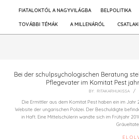
Skip
FIATALOKTÓL A NAGYVILÁGBA
BELPOLITIKA
to
content
TOVÁBBI TÉMÁK
A MILLENÁRÓL
CSATLAK
Bei der schulpsychologischen Beratung stel
Pflegevater im Komitat Pest jah
2021-
BY:
RITAKARHUKISSA
04-
Die Ermittler aus dem Komitat Pest haben ein im Jahr
29
Website der ungarischen Polizei. Der Beschuldigte befi
in Haft. Eine Mittelschülerin wandte sich im Frühjahr 
Gräueltate
ELOL