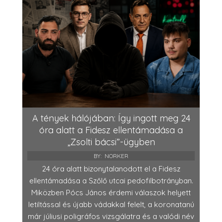
A tények hálójában: Így ingott meg 24
óra alatt a Fidesz ellentámadása a
„Zsolti bácsi”-ügyben
BY:
NORKER
24 óra alatt bizonytalanodott el a Fidesz
ellentámadása a Szőlő utcai pedofilbotrányban.
Miközben Pócs János érdemi válaszok helyett
letiltással és újabb vádakkal felelt, a koronatanú
már júliusi poligráfos vizsgálatra és a valódi név