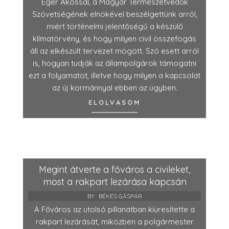
Éger Ákossal, a Magyar Természetvédők
Szövetségének elnökével beszélgettünk arról,
miért történelmi jelentőségű a készülő
klímatörvény, és hogy milyen civil összefogás
áll az elkészült tervezet mögött. Szó esett arról
is, hogyan tudják az állampolgárok támogatni
ezt a folyamatot, illetve hogy milyen a kapcsolat
az új kormánnyal ebben az ügyben.
ELOLVASOM
Megint átverte a főváros a civileket,
most a rakpart lezárása kapcsán
BY:
BÉKÉS GÁSPÁR
A Főváros az utolsó pillanatban kiüresítette a
rakpart lezárását, miközben a polgármester