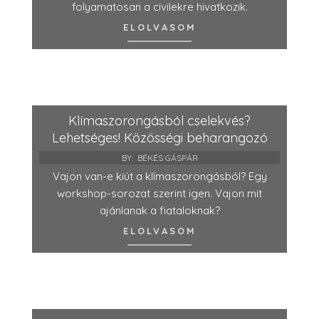
folyamatosan a civilekre hivatkozik.
ELOLVASOM
Klímaszorongásból cselekvés?
Lehetséges! Közösségi beharangozó
BY:
BÉKÉS GÁSPÁR
Vajon van-e kiút a klímaszorongásból? Egy
workshop-sorozat szerint igen. Vajon mit
ajánlanak a fiataloknak?
ELOLVASOM