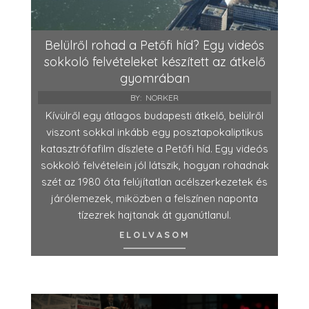
Belülről rohad a Petőfi híd? Egy videós
sokkoló felvételeket készített az átkelő
gyomrában
BY:
NORKER
Kívülről egy átlagos budapesti átkelő, belülről
viszont sokkal inkább egy posztapokaliptikus
katasztrófafilm díszlete a Petőfi híd. Egy videós
sokkoló felvételein jól látszik, hogyan rohadnak
szét az 1980 óta felújítatlan acélszerkezetek és
járólemezek, miközben a felszínen naponta
tízezrek hajtanak át gyanútlanul.
ELOLVASOM