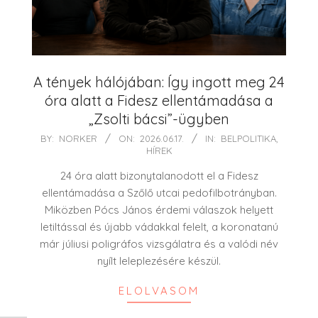
A tények hálójában: Így ingott meg 24
óra alatt a Fidesz ellentámadása a
„Zsolti bácsi”-ügyben
2026-
BY:
NORKER
ON:
2026.06.17.
IN:
BELPOLITIKA
,
HÍREK
06-
17
24 óra alatt bizonytalanodott el a Fidesz
ellentámadása a Szőlő utcai pedofilbotrányban.
Miközben Pócs János érdemi válaszok helyett
letiltással és újabb vádakkal felelt, a koronatanú
már júliusi poligráfos vizsgálatra és a valódi név
nyílt leleplezésére készül.
ELOLVASOM