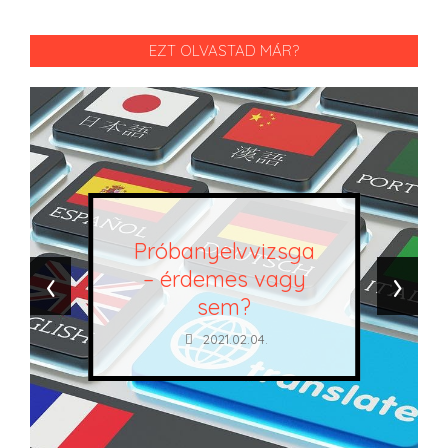
EZT OLVASTAD MÁR?
Próbanyelvvizsga
‹
›
– érdemes vagy
sem?
2021.02.04.