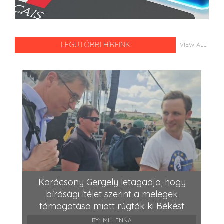
LEGUTÓBBI HÍREINK
VIEW ALL
Karácsony Gergely letagadja, hogy
bírósági ítélet szerint a melegek
támogatása miatt rúgták ki Békést
BY:
MILLENNA