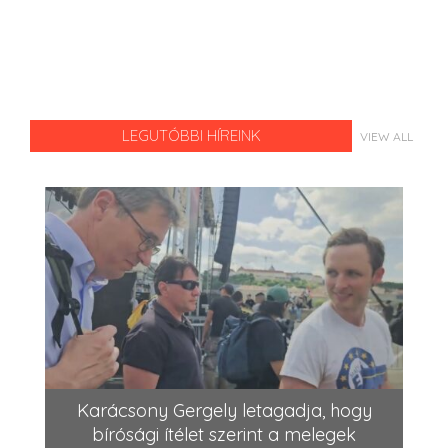
LEGUTÓBBI HÍREINK
VIEW ALL
Karácsony Gergely letagadja, hogy
bírósági ítélet szerint a melegek