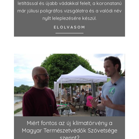
letiltással és újabb vádakkal felelt, a koronatanú
már júliusi poligráfos vizsgálatra és a valódi név
nyílt leleplezésére készül.
ELOLVASOM
Miért fontos az új klímatörvény a
Magyar Természetvédők Szövetsége
szerint?