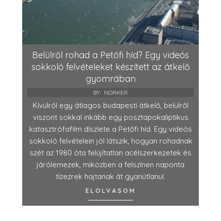
Belülről rohad a Petőfi híd? Egy videós
sokkoló felvételeket készített az átkelő
gyomrában
BY:
NORKER
Kívülről egy átlagos budapesti átkelő, belülről
viszont sokkal inkább egy posztapokaliptikus
katasztrófafilm díszlete a Petőfi híd. Egy videós
sokkoló felvételein jól látszik, hogyan rohadnak
szét az 1980 óta felújítatlan acélszerkezetek és
járólemezek, miközben a felszínen naponta
tízezrek hajtanak át gyanútlanul.
ELOLVASOM