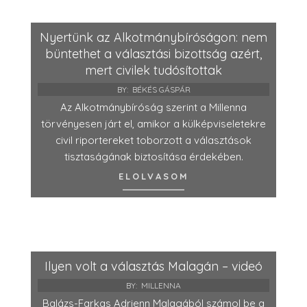
Nyertünk az Alkotmánybíróságon: nem
büntethet a választási bizottság azért,
mert civilek tudósítottak
BY:
BÉKÉS GÁSPÁR
Az Alkotmánybíróság szerint a Millenna
törvényesen járt el, amikor a külképviseletekre
civil riportereket toborzott a választások
tisztaságának biztosítása érdekében.
ELOLVASOM
Ilyen volt a választás Malagán – videó
BY:
MILLENNA
Balázs-Farkas Adrienn Malagából számol be a