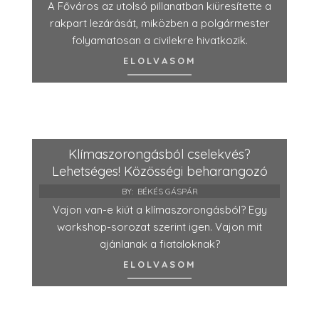
A Főváros az utolsó pillanatban kiüresítette a
rakpart lezárását, miközben a polgármester
folyamatosan a civilekre hivatkozik.
ELOLVASOM
Klímaszorongásból cselekvés?
Lehetséges! Közösségi beharangozó
BY:
BÉKÉS GÁSPÁR
Vajon van-e kiút a klímaszorongásból? Egy
workshop-sorozat szerint igen. Vajon mit
ajánlanak a fiataloknak?
ELOLVASOM