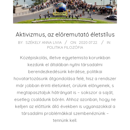
Aktivizmus, az előremutató életstílus
2020-
BY:
SZÉKELY ANNA LIVIA
ON:
2020.07.22.
IN:
POLITIKA FILOZÓFIA
07-
22
Középiskolás, illetve egyetemista korunkban
kezdünk el általában nyitni társadalmi
berendezkedésünk kérdése, politikai
hovatartozásunk átgondolása felé, hisz a rendszer
már jobban érinti életünket, örülünk előnyeinek, s
megtapasztaljuk hátrányait is – sokszor a saját,
esetleg családunk bőrén. Ahhoz azonban, hogy ne
kelljen az előttünk álló években is ugyanazokkal a
társadalmi problémákkal szembenéznünk –
tennünk kell.