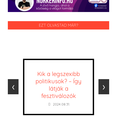
EZT OLVASTAD MÁR?
Kik a legszexibb
politikusok? – Így
‹
›
látják a
fesztiválozók
2024.08.31.