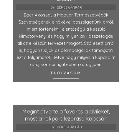
BY:
BÉKÉS GÁSPÁR
Éger Ákossal, a Magyar Természetvédők
Szövetségének elnökével beszélgettünk arról,
miért történelmi jelentőségű a készülő
klímatörvény, és hogy milyen civil összefogás
áll az elkészült tervezet mögött. Szó esett arról
is, hogyan tudják az állampolgárok támogatni
ezt a folyamatot, illetve hogy milyen a kapcsolat
az új kormánnyal ebben az ügyben.
ELOLVASOM
Megint átverte a főváros a civileket,
most a rakpart lezárása kapcsán
BY:
BÉKÉS GÁSPÁR