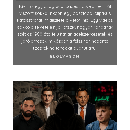
Kívülről egy átlagos budapesti átkelő, belülről
viszont sokkal inkább egy posztapokaliptikus
katasztrófafilm díszlete a Petőfi híd. Egy videós
sokkoló felvételein jól látszik, hogyan rohadnak
szét az 1980 óta felújítatlan acélszerkezetek és
járólemezek, miközben a felszínen naponta
tízezrek hajtanak át gyanútlanul.
ELOLVASOM