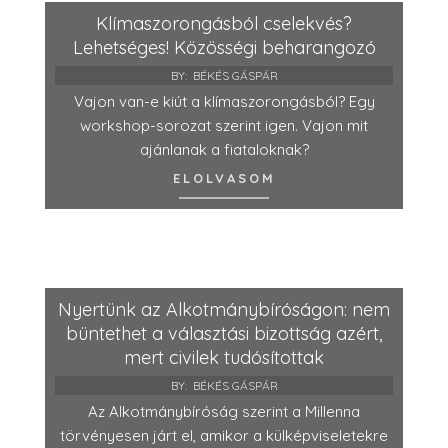
Klímaszorongásból cselekvés?
Lehetséges! Közösségi beharangozó
BY:
BÉKÉS GÁSPÁR
Vajon van-e kiút a klímaszorongásból? Egy
workshop-sorozat szerint igen. Vajon mit
ajánlanak a fiataloknak?
ELOLVASOM
Nyertünk az Alkotmánybíróságon: nem
büntethet a választási bizottság azért,
mert civilek tudósítottak
BY:
BÉKÉS GÁSPÁR
Az Alkotmánybíróság szerint a Millenna
törvényesen járt el, amikor a külképviseletekre