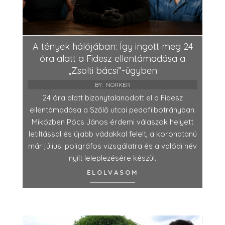
A tények hálójában: Így ingott meg 24
óra alatt a Fidesz ellentámadása a
„Zsolti bácsi”-ügyben
BY:
NORKER
24 óra alatt bizonytalanodott el a Fidesz
ellentámadása a Szőlő utcai pedofilbotrányban.
Miközben Pócs János érdemi válaszok helyett
letiltással és újabb vádakkal felelt, a koronatanú
már júliusi poligráfos vizsgálatra és a valódi név
nyílt leleplezésére készül.
ELOLVASOM