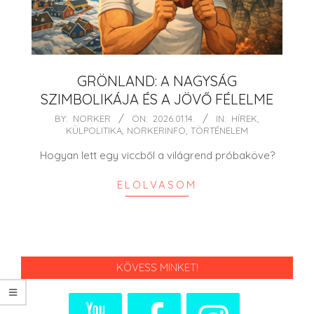
GRÖNLAND: A NAGYSÁG
SZIMBOLIKÁJA ÉS A JÖVŐ FÉLELME
2026-
BY:
NORKER
ON:
2026.01.14.
IN:
HÍREK
,
KÜLPOLITIKA
,
NORKERINFO
,
TÖRTÉNELEM
01-
14
Hogyan lett egy viccből a világrend próbaköve?
ELOLVASOM
KÖVESS MINKET!