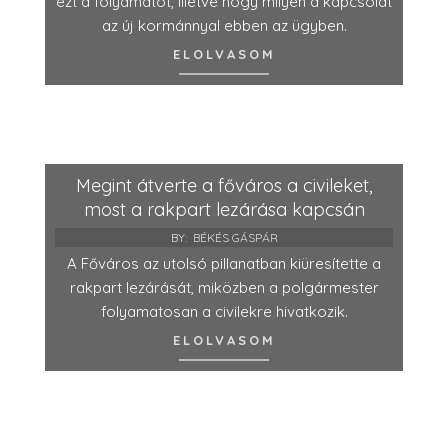
ezt a folyamatot, illetve hogy milyen a kapcsolat
az új kormánnyal ebben az ügyben.
ELOLVASOM
Megint átverte a főváros a civileket,
most a rakpart lezárása kapcsán
BY:
BÉKÉS GÁSPÁR
A Főváros az utolsó pillanatban kiüresítette a
rakpart lezárását, miközben a polgármester
folyamatosan a civilekre hivatkozik.
ELOLVASOM