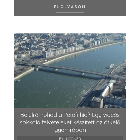
ELOLVASOM
Belülről rohad a Petőfi híd? Egy videós
sokkoló felvételeket készített az átkelő
gyomrában
BY:
NORKER