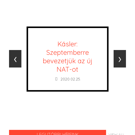
Kásler:
Szeptemberre
‹
›
bevezetjük az új
NAT-ot
2020.02.25.
LEGUTÓBBI HÍREINK
VIEW ALL