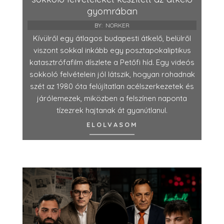
gyomrában
BY:
NORKER
Kívülről egy átlagos budapesti átkelő, belülről
viszont sokkal inkább egy posztapokaliptikus
katasztrófafilm díszlete a Petőfi híd. Egy videós
sokkoló felvételein jól látszik, hogyan rohadnak
szét az 1980 óta felújítatlan acélszerkezetek és
járólemezek, miközben a felszínen naponta
tízezrek hajtanak át gyanútlanul.
ELOLVASOM