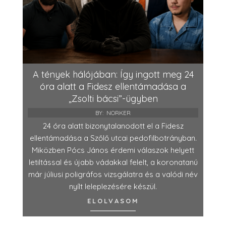
A tények hálójában: Így ingott meg 24
óra alatt a Fidesz ellentámadása a
„Zsolti bácsi”-ügyben
BY:
NORKER
24 óra alatt bizonytalanodott el a Fidesz
ellentámadása a Szőlő utcai pedofilbotrányban.
Miközben Pócs János érdemi válaszok helyett
letiltással és újabb vádakkal felelt, a koronatanú
már júliusi poligráfos vizsgálatra és a valódi név
nyílt leleplezésére készül.
ELOLVASOM