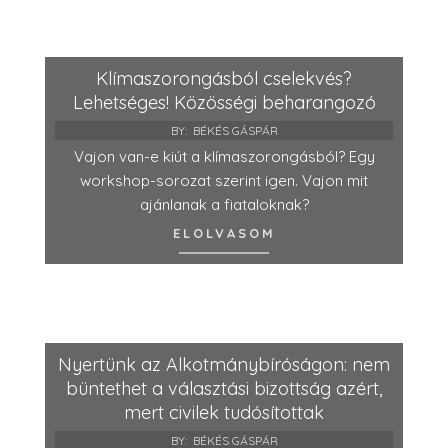
Klímaszorongásból cselekvés?
Lehetséges! Közösségi beharangozó
BY:
BÉKÉS GÁSPÁR
Vajon van-e kiút a klímaszorongásból? Egy
workshop-sorozat szerint igen. Vajon mit
ajánlanak a fiataloknak?
ELOLVASOM
Nyertünk az Alkotmánybíróságon: nem
büntethet a választási bizottság azért,
mert civilek tudósítottak
BY:
BÉKÉS GÁSPÁR