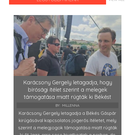
Karácsony Gergely letagadja, hogy
bírósági ítélet szerint a melegek
támogatása miatt rúgták ki Békést
BY:
MILLENNA
Karácsony Gergely letagadja a Békés Gáspár
kirúgásával kapcsolatos jogerős ítéletet, mely
szerint a melegjogok támogatása miatt rúgták
ki őt. Igaz, erre sose hivatkoztak a perben, de