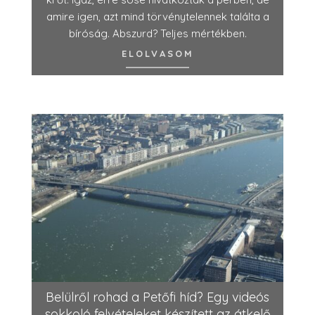
amire igen, azt mind törvénytelennek találta a
bíróság. Abszurd? Teljes mértékben.
ELOLVASOM
Belülről rohad a Petőfi híd? Egy videós
sokkoló felvételeket készített az átkelő