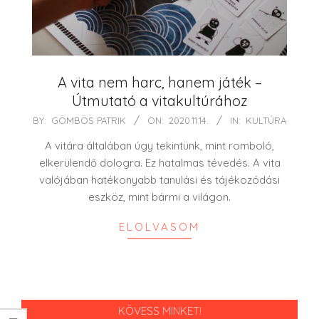
A vita nem harc, hanem játék –
Útmutató a vitakultúrához
2020-
BY:
GÖMBÖS PATRIK
ON:
2020.11.14.
IN:
KULTÚRA
11-
A vitára általában úgy tekintünk, mint romboló,
14
elkerülendő dologra. Ez hatalmas tévedés. A vita
valójában hatékonyabb tanulási és tájékozódási
eszköz, mint bármi a világon.
ELOLVASOM
KÖVESS MINKET!