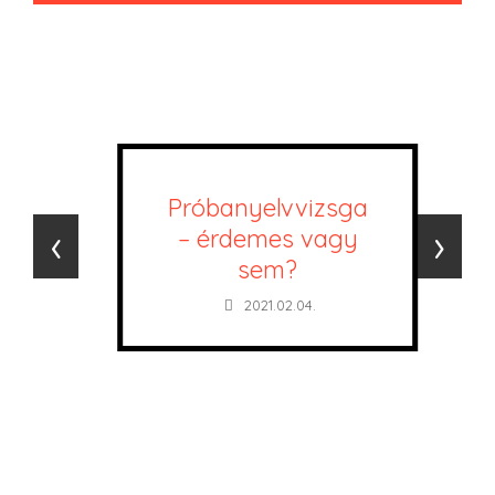
Próbanyelvvizsga
‹
›
– érdemes vagy
sem?
2021.02.04.