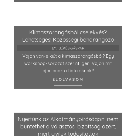
Klímaszorongásból cselekvés?
Lehetséges! Közösségi beharangozó
BY:
BÉKÉS GÁSPÁR
Vajon van-e kiút a klímaszorongásból? Egy
workshop-sorozat szerint igen. Vajon mit
ajánlanak a fiataloknak?
ELOLVASOM
Nyertünk az Alkotmánybíróságon: nem
büntethet a választási bizottság azért,
mert civilek tudósítottak