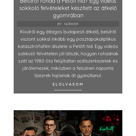
Belülről rohad a Petőfi híd? Egy videós
sokkoló felvételeket készített az átkelő
gyomrában
BY:
NORKER
Kívülről egy átlagos budapesti átkelő, belülről
viszont sokkal inkább egy posztapokaliptikus
katasztrófafilm díszlete a Petőfi híd. Egy videós
sokkoló felvételein jól látszik, hogyan rohadnak
szét az 1980 óta felújítatlan acélszerkezetek és
járólemezek, miközben a felszínen naponta
tízezrek hajtanak át gyanútlanul.
ELOLVASOM