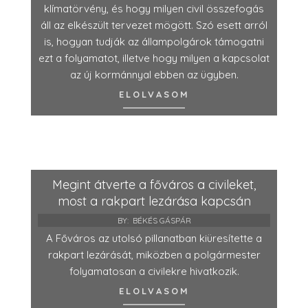
klímatörvény, és hogy milyen civil összefogás
áll az elkészült tervezet mögött. Szó esett arról
is, hogyan tudják az állampolgárok támogatni
ezt a folyamatot, illetve hogy milyen a kapcsolat
az új kormánnyal ebben az ügyben.
ELOLVASOM
Megint átverte a főváros a civileket,
most a rakpart lezárása kapcsán
BY:
BÉKÉS GÁSPÁR
A Főváros az utolsó pillanatban kiüresítette a
rakpart lezárását, miközben a polgármester
folyamatosan a civilekre hivatkozik.
ELOLVASOM