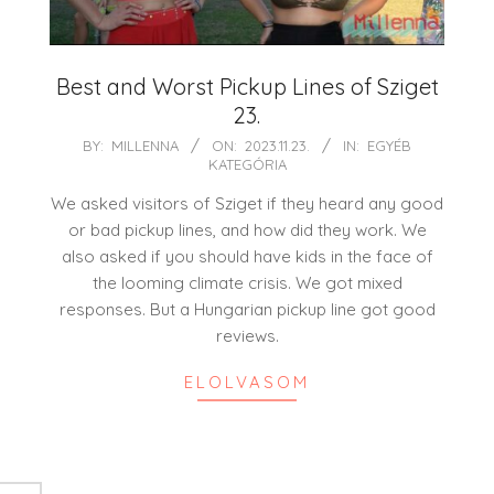
Best and Worst Pickup Lines of Sziget
23.
2023-
BY:
MILLENNA
ON:
2023.11.23.
IN:
EGYÉB
KATEGÓRIA
11-
23
We asked visitors of Sziget if they heard any good
or bad pickup lines, and how did they work. We
also asked if you should have kids in the face of
the looming climate crisis. We got mixed
responses. But a Hungarian pickup line got good
reviews.
ELOLVASOM