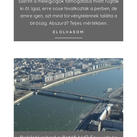
szerint a melegjogok támogatása miatt rúgták
ki őt. Igaz, erre sose hivatkoztak a perben, de
amire igen, azt mind törvénytelennek találta a
bíróság. Abszurd? Teljes mértékben.
ELOLVASOM