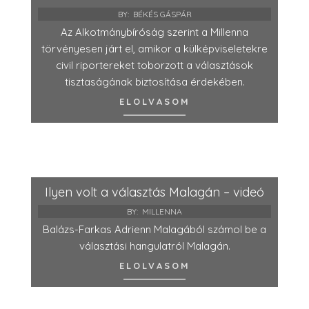
BY:
BÉKÉS GÁSPÁR
Az Alkotmánybíróság szerint a Millenna
törvényesen járt el, amikor a külképviseletekre
civil riportereket toborzott a választások
tisztaságának biztosítása érdekében.
ELOLVASOM
Ilyen volt a választás Malagán – videó
BY:
MILLENNA
Balázs-Farkas Adrienn Malagából számol be a
választási hangulatról Malagán.
ELOLVASOM