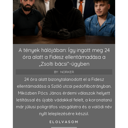
A tények hálójában: Így ingott meg 24
óra alatt a Fidesz ellentámadása a
„Zsolti bácsi”-ügyben
BY:
NORKER
24 óra alatt bizonytalanodott el a Fidesz
ellentámadása a Szőlő utcai pedofilbotrányban.
Miközben Pócs János érdemi válaszok helyett
letiltással és újabb vádakkal felelt, a koronatanú
már júliusi poligráfos vizsgálatra és a valódi név
nyílt leleplezésére készül.
ELOLVASOM