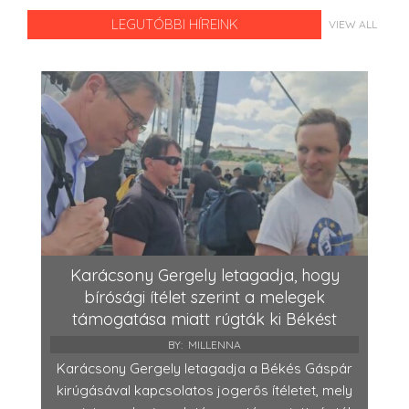
LEGUTÓBBI HÍREINK
VIEW ALL
Karácsony Gergely letagadja, hogy
bírósági ítélet szerint a melegek
támogatása miatt rúgták ki Békést
BY:
MILLENNA
Karácsony Gergely letagadja a Békés Gáspár
kirúgásával kapcsolatos jogerős ítéletet, mely