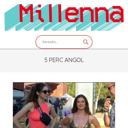
Skip
to
content
Primary
Navigation
Menu
5 PERC ANGOL