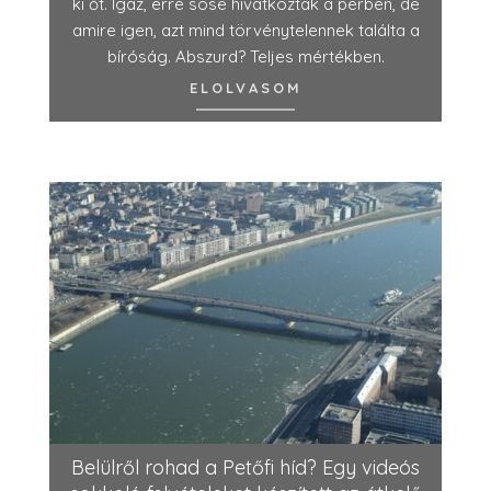
ki őt. Igaz, erre sose hivatkoztak a perben, de
amire igen, azt mind törvénytelennek találta a
bíróság. Abszurd? Teljes mértékben.
ELOLVASOM
Belülről rohad a Petőfi híd? Egy videós