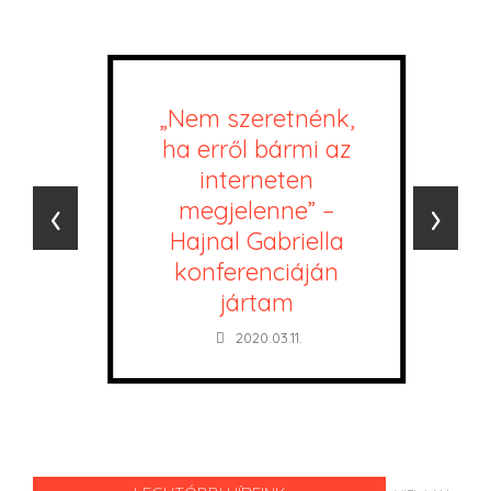
„Nem szeretnénk,
ha erről bármi az
interneten
‹
›
megjelenne” –
Hajnal Gabriella
konferenciáján
jártam
2020.03.11.