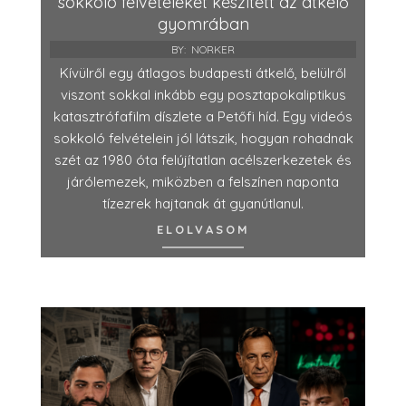
sokkoló felvételeket készített az átkelő
gyomrában
BY:
NORKER
Kívülről egy átlagos budapesti átkelő, belülről
viszont sokkal inkább egy posztapokaliptikus
katasztrófafilm díszlete a Petőfi híd. Egy videós
sokkoló felvételein jól látszik, hogyan rohadnak
szét az 1980 óta felújítatlan acélszerkezetek és
járólemezek, miközben a felszínen naponta
tízezrek hajtanak át gyanútlanul.
ELOLVASOM