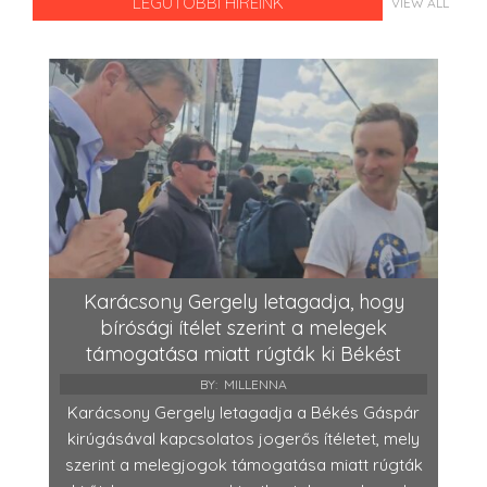
LEGUTÓBBI HÍREINK
VIEW ALL
Karácsony Gergely letagadja, hogy
bírósági ítélet szerint a melegek
támogatása miatt rúgták ki Békést
BY:
MILLENNA
Karácsony Gergely letagadja a Békés Gáspár
kirúgásával kapcsolatos jogerős ítéletet, mely
szerint a melegjogok támogatása miatt rúgták