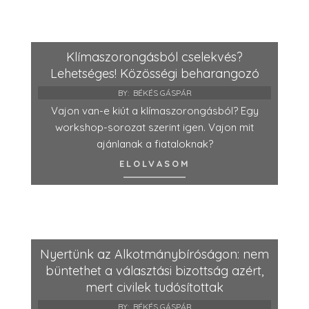
Klímaszorongásból cselekvés?
Lehetséges! Közösségi beharangozó
BY:
BÉKÉS GÁSPÁR
Vajon van-e kiút a klímaszorongásból? Egy
workshop-sorozat szerint igen. Vajon mit
ajánlanak a fiataloknak?
ELOLVASOM
Nyertünk az Alkotmánybíróságon: nem
büntethet a választási bizottság azért,
mert civilek tudósítottak
BY:
BÉKÉS GÁSPÁR