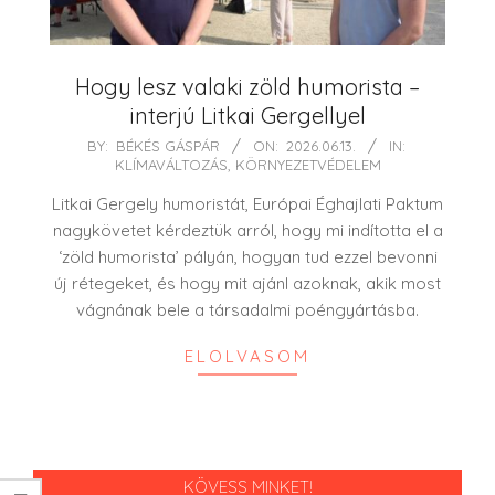
Hogy lesz valaki zöld humorista –
interjú Litkai Gergellyel
2026-
BY:
BÉKÉS GÁSPÁR
ON:
2026.06.13.
IN:
KLÍMAVÁLTOZÁS
,
KÖRNYEZETVÉDELEM
06-
13
Litkai Gergely humoristát, Európai Éghajlati Paktum
nagykövetet kérdeztük arról, hogy mi indította el a
‘zöld humorista’ pályán, hogyan tud ezzel bevonni
új rétegeket, és hogy mit ajánl azoknak, akik most
vágnának bele a társadalmi poéngyártásba.
ELOLVASOM
KÖVESS MINKET!