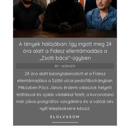
A tények hálójában: Így ingott meg 24
óra alatt a Fidesz ellentámadása a
„Zsolti bácsi”-ügyben
BY:
NORKER
24 óra alatt bizonytalanodott el a Fidesz
ellentámadása a Szőlő utcai pedofilbotrányban.
Miközben Pócs János érdemi válaszok helyett
letiltással és újabb vádakkal felelt, a koronatanú
már júliusi poligráfos vizsgálatra és a valódi név
nyílt leleplezésére készül.
ELOLVASOM