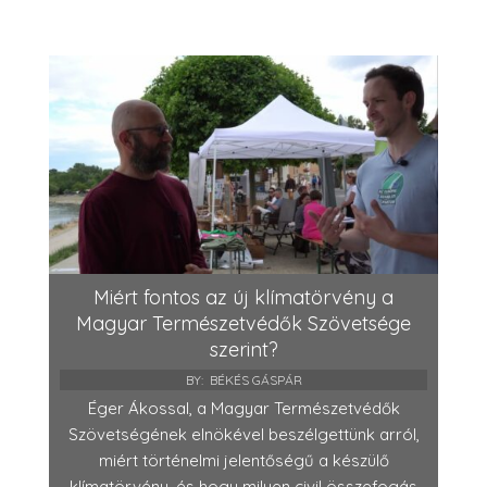
Miért fontos az új klímatörvény a
Magyar Természetvédők Szövetsége
szerint?
BY:
BÉKÉS GÁSPÁR
Éger Ákossal, a Magyar Természetvédők
Szövetségének elnökével beszélgettünk arról,
miért történelmi jelentőségű a készülő
klímatörvény, és hogy milyen civil összefogás