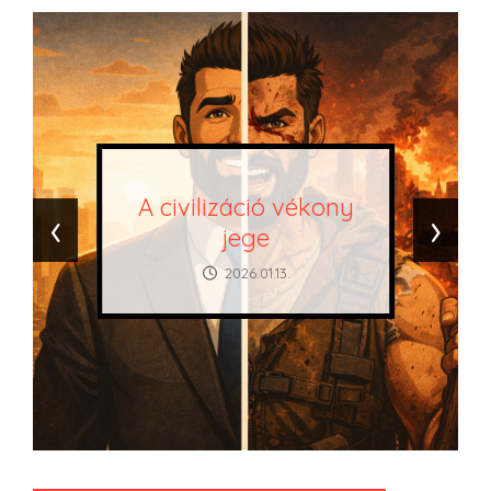
A civilizáció vékony
‹
›
jege
2026.01.13.