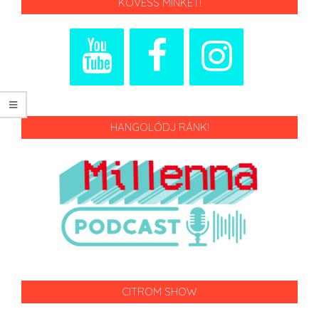
KÖVESS MINKET!
HANGOLÓDJ RÁNK!
CITROM SHOW