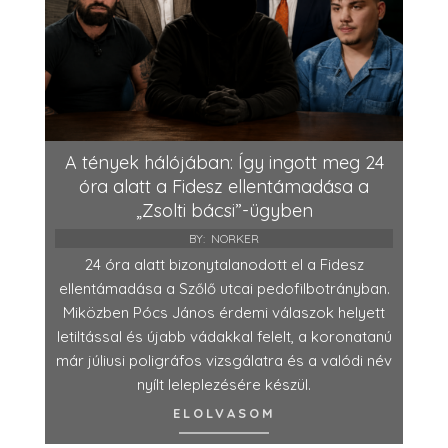
A tények hálójában: Így ingott meg 24
óra alatt a Fidesz ellentámadása a
„Zsolti bácsi”-ügyben
BY:
NORKER
24 óra alatt bizonytalanodott el a Fidesz
ellentámadása a Szőlő utcai pedofilbotrányban.
Miközben Pócs János érdemi válaszok helyett
letiltással és újabb vádakkal felelt, a koronatanú
már júliusi poligráfos vizsgálatra és a valódi név
nyílt leleplezésére készül.
ELOLVASOM