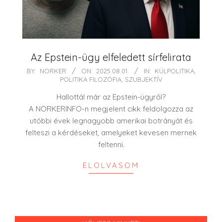
Az Epstein-ügy elfeledett sírfelirata
2025-
BY:
NORKER
ON:
2025.08.01.
IN:
KÜLPOLITIKA
,
POLITIKA FILOZÓFIA
,
SZUBJEKTÍV
08-
01
Hallottál már az Epstein-ügyről?
A NORKERINFO-n megjelent cikk feldolgozza az
utóbbi évek legnagyobb amerikai botrányát és
felteszi a kérdéseket, amelyeket kevesen mernek
feltenni.
ELOLVASOM