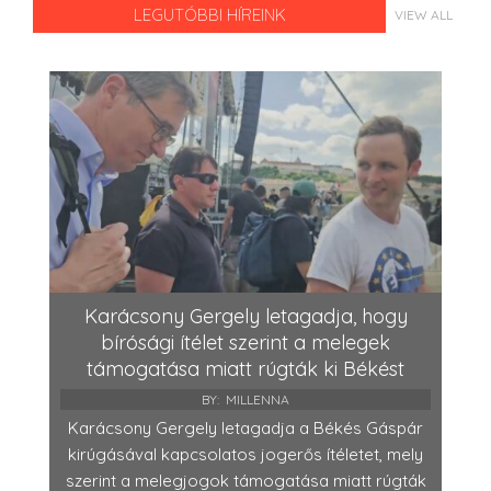
LEGUTÓBBI HÍREINK
VIEW ALL
Karácsony Gergely letagadja, hogy
bírósági ítélet szerint a melegek
támogatása miatt rúgták ki Békést
BY:
MILLENNA
Karácsony Gergely letagadja a Békés Gáspár
kirúgásával kapcsolatos jogerős ítéletet, mely
szerint a melegjogok támogatása miatt rúgták