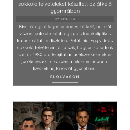
sokkoló felvételeket készített az átkelő
gyomrában
BY:
NORKER
Kívülről egy átlagos budapesti átkelő, belülről
viszont sokkal inkább egy posztapokaliptikus
katasztrófafilm díszlete a Petőfi híd. Egy videós
sokkoló felvételein jól látszik, hogyan rohadnak
szét az 1980 óta felújítatlan acélszerkezetek és
járólemezek, miközben a felszínen naponta
tízezrek hajtanak át gyanútlanul.
ELOLVASOM