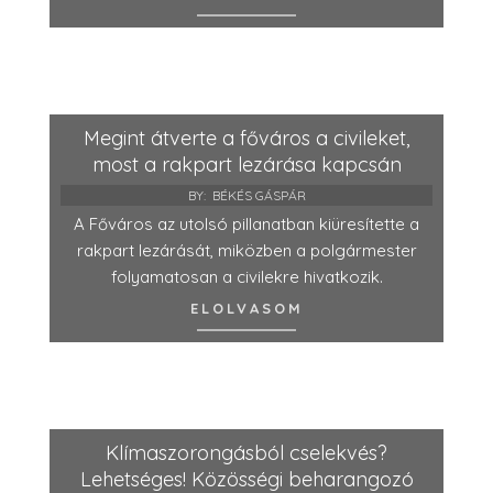
Megint átverte a főváros a civileket,
most a rakpart lezárása kapcsán
BY:
BÉKÉS GÁSPÁR
A Főváros az utolsó pillanatban kiüresítette a
rakpart lezárását, miközben a polgármester
folyamatosan a civilekre hivatkozik.
ELOLVASOM
Klímaszorongásból cselekvés?
Lehetséges! Közösségi beharangozó