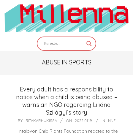
Skip
to
content
Primary
Navigation
Menu
ABUSE IN SPORTS
Every adult has a responsibility to
notice when a child is being abused –
warns an NGO regarding Liliána
Szilágyi’s story
2022-
BY:
RITAKARHUKISSA
ON:
2022.01.19.
IN:
NNF
01-
Hintalovon Child Rights Foundation reacted to the