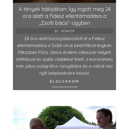
A tények hálójában: Így ingott meg 24
óra alatt a Fidesz ellentámadása a
„Zsolti bácsi”-ügyben
BY:
NORKER
24 óra alatt bizonytalanodott el a Fidesz
ellentámadása a Szőlő utcai pedofilbotrányban.
Miközben Pócs János érdemi válaszok helyett
letiltással és újabb vádakkal felelt, a koronatanú
már júliusi poligráfos vizsgálatra és a valódi név
nyílt leleplezésére készül.
ELOLVASOM