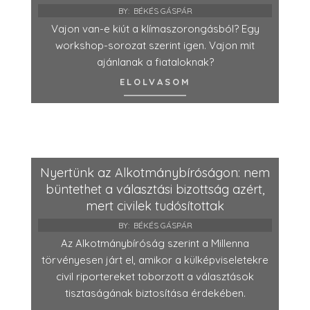
BY:
BÉKÉS GÁSPÁR
Vajon van-e kiút a klímaszorongásból? Egy
workshop-sorozat szerint igen. Vajon mit
ajánlanak a fiataloknak?
ELOLVASOM
Nyertünk az Alkotmánybíróságon: nem
büntethet a választási bizottság azért,
mert civilek tudósítottak
BY:
BÉKÉS GÁSPÁR
Az Alkotmánybíróság szerint a Millenna
törvényesen járt el, amikor a külképviseletekre
civil riportereket toborzott a választások
tisztaságának biztosítása érdekében.