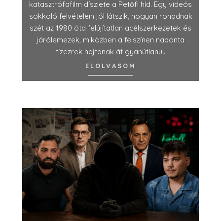
katasztrófafilm díszlete a Petőfi híd. Egy videós
sokkoló felvételein jól látszik, hogyan rohadnak
szét az 1980 óta felújítatlan acélszerkezetek és
járólemezek, miközben a felszínen naponta
tízezrek hajtanak át gyanútlanul.
ELOLVASOM