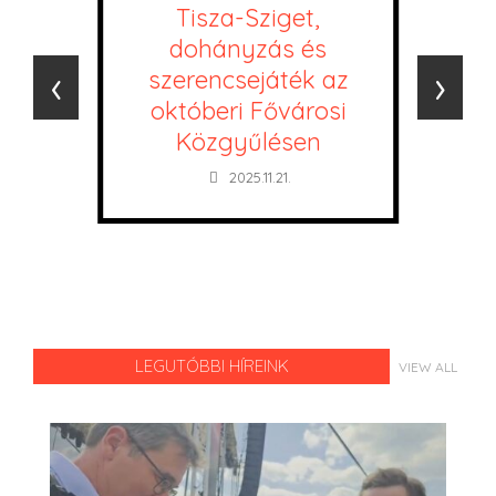
Tisza-Sziget,
dohányzás és
‹
›
szerencsejáték az
októberi Fővárosi
Közgyűlésen
2025.11.21.
LEGUTÓBBI HÍREINK
VIEW ALL