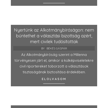
Nyertünk az Alkotmánybíróságon: nem
büntethet a választási bizottság azért,
mert civilek tudósítottak
BY:
BÉKÉS GÁSPÁR
Az Alkotmánybíróság szerint a Millenna
törvényesen járt el, amikor a külképviseletekre
civil riportereket toborzott a választások
tisztaságának biztosítása érdekében.
ELOLVASOM