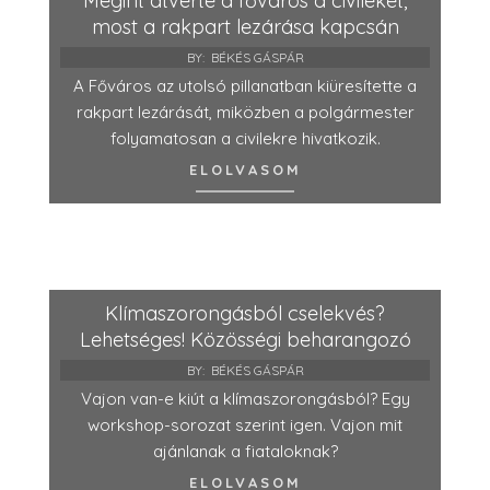
Megint átverte a főváros a civileket,
most a rakpart lezárása kapcsán
BY:
BÉKÉS GÁSPÁR
A Főváros az utolsó pillanatban kiüresítette a
rakpart lezárását, miközben a polgármester
folyamatosan a civilekre hivatkozik.
ELOLVASOM
Klímaszorongásból cselekvés?
Lehetséges! Közösségi beharangozó
BY:
BÉKÉS GÁSPÁR
Vajon van-e kiút a klímaszorongásból? Egy
workshop-sorozat szerint igen. Vajon mit
ajánlanak a fiataloknak?
ELOLVASOM