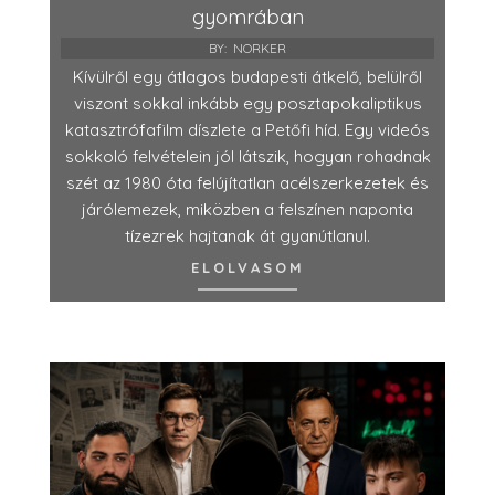
gyomrában
BY:
NORKER
Kívülről egy átlagos budapesti átkelő, belülről
viszont sokkal inkább egy posztapokaliptikus
katasztrófafilm díszlete a Petőfi híd. Egy videós
sokkoló felvételein jól látszik, hogyan rohadnak
szét az 1980 óta felújítatlan acélszerkezetek és
járólemezek, miközben a felszínen naponta
tízezrek hajtanak át gyanútlanul.
ELOLVASOM