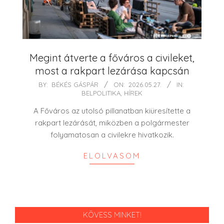
Megint átverte a főváros a civileket,
most a rakpart lezárása kapcsán
2026-
BY:
BÉKÉS GÁSPÁR
ON:
2026.05.27.
IN:
BELPOLITIKA
,
HÍREK
05-
27
A Főváros az utolsó pillanatban kiüresítette a
rakpart lezárását, miközben a polgármester
folyamatosan a civilekre hivatkozik.
ELOLVASOM
KÖVESS MINKET!