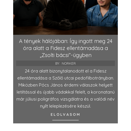
A tények hálójában: Így ingott meg 24
óra alatt a Fidesz ellentámadása a
„Zsolti bácsi”-ügyben
BY:
NORKER
24 óra alatt bizonytalanodott el a Fidesz
ellentámadása a Szőlő utcai pedofilbotrányban.
Miközben Pócs János érdemi válaszok helyett
letiltással és újabb vádakkal felelt, a koronatanú
már júliusi poligráfos vizsgálatra és a valódi név
nyílt leleplezésére készül.
ELOLVASOM