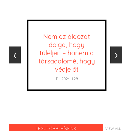
Nem az áldozat
dolga, hogy
‹
›
túléljen – hanem a
társadalomé, hogy
védje őt
2024.11.29.
LEGUTÓBBI HÍREINK
VIEW ALL